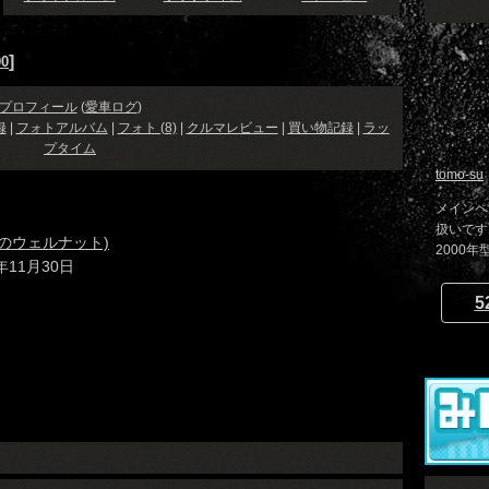
]
0
プロフィール
(
愛車ログ
)
録
|
フォトアルバム
|
フォト (8)
|
クルマレビュー
|
買い物記録
|
ラッ
プタイム
tomo-su
メインペ
扱いです。 h
のウェルナット)
2000年
3年11月30日
5