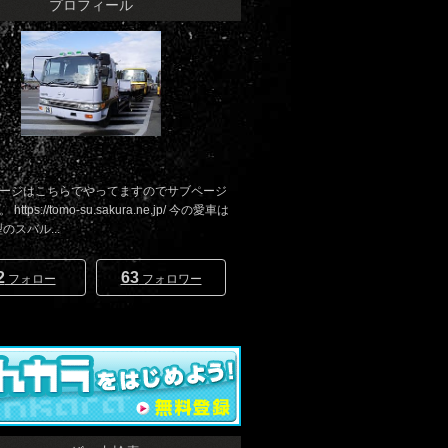
プロフィール
ージはこちらでやってますのでサブページ
ttps://tomo-su.sakura.ne.jp/ 今の愛車は
型のスバル...
2
63
フォロー
フォロワー