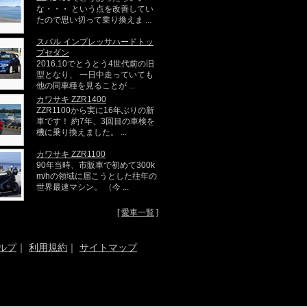
な・・・ という点を改善してい
たので思い切って乗り換えま ...
スバル インプレッサハードトッ
プセダン
2016.10でとうとう4世代前の旧
型となり、 一日中走っていても
他の同車種を見ることが ...
カワサキ ZZR1400
ZZR1100から実に16年ぶりの新
車です！ 約7年、3回目の車検を
機に乗り換えました。 ...
カワサキ ZZR1100
90年当時、市販車で初めて300k
m/hの領域に届こうとした往年の
世界最速マシン。 （今 ...
[
愛車一覧
]
ルプ
｜
利用規約
｜
サイトマップ