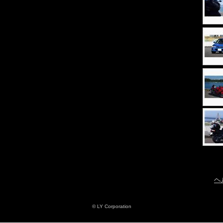
ヘ
© LY Corporation