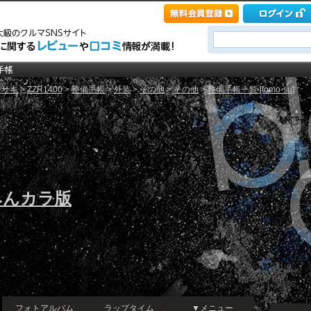
ワサキ
>
ZZR1400
>
整備手帳
>
外装
>
その他
>
その他
>
整備手帳一覧 [tomo-su]
みんカラ版
フォトアルバム
ラップタイム
▼メニュー