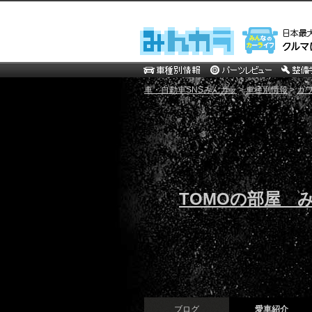
車・自動車SNSみんカラ
>
車種別情報
>
カ
TOMOの部屋 
ブログ
愛車紹介