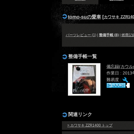
tomo-suの愛車
[
カワサキ ZZR140
パーツレビュー (1)
|
整備手帳 (8)
|
燃費記
整備手帳一覧
備忘録(カウル
作業日 : 201
難易度 :
関連リンク
> カワサキ ZZR1400 トップ