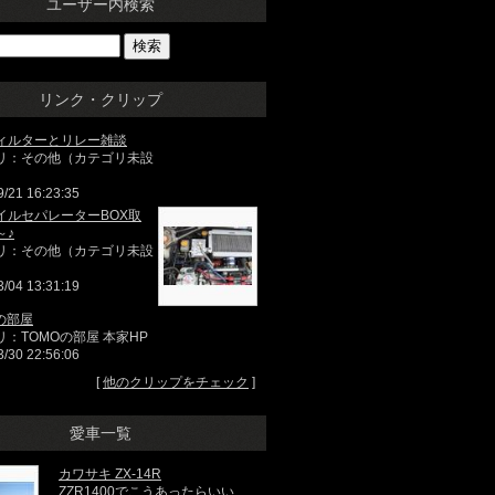
ユーザー内検索
リンク・クリップ
ィルターとリレー雑談
リ：その他（カテゴリ未設
9/21 16:23:35
イルセパレーターBOX取
～♪
リ：その他（カテゴリ未設
3/04 13:31:19
の部屋
リ：TOMOの部屋 本家HP
3/30 22:56:06
[
他のクリップをチェック
]
愛車一覧
カワサキ ZX-14R
ZZR1400でこうあったらいい