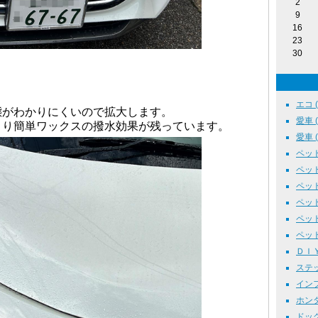
2
9
16
23
30
エコ ( 
態がわかりにくいので拡大します。
愛車 ( 
より簡単ワックスの撥水効果が残っています。
愛車 ( 
ペット 
ペット 
ペット1
ペット1
ペット 
ペット 
ＤＩＹ 
ステッカ
インフ
ホンダ
ドッグラ