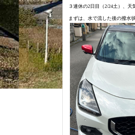
３連休の2日目
（2/24土）
、天
まずは、水で流した後の撥水