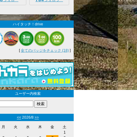
フォロー
フォロワー
ハイタッチ！drive
[
全てのバッジをチェック (18)
]
ユーザー内検索
<<
2026/8
>>
月
火
水
木
金
土
1