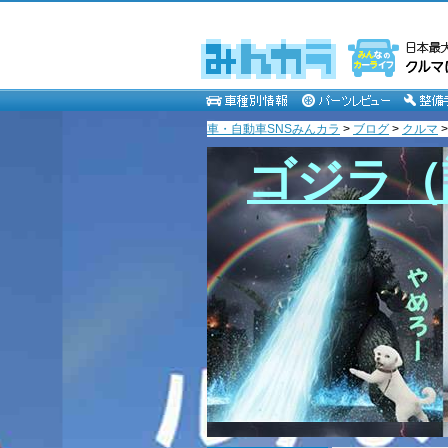
車・自動車SNSみんカラ
>
ブログ
>
クルマ
ゴジラ（