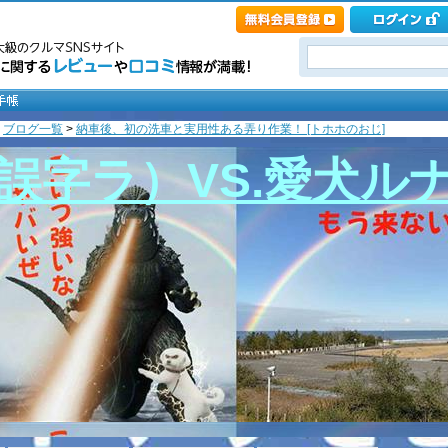
>
ブログ一覧
>
納車後、初の洗車と実用性ある弄り作業！ [トホホのおじ]
誤字ラ）VS.愛犬ル