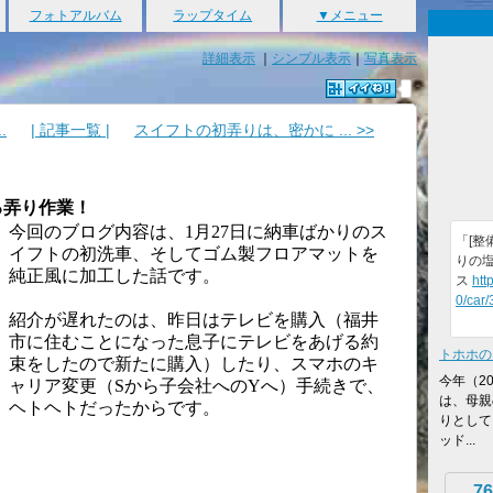
フォトアルバム
ラップタイム
▼メニュー
詳細表示
｜
シンプル表示
｜
写真表示
.
| 記事一覧 |
スイフトの初弄りは、密かに ... >>
る弄り作業！
今回のブログ内容は、1月27日に納車ばかりのス
「[整
イフトの初洗車、そしてゴム製フロアマットを
りの
純正風に加工した話です。
ス
htt
0/car
紹介が遅れたのは、昨日は
テレビを購入（
福井
市に住むことになった息子にテレビをあげる約
トホホの
束をしたので新たに購入）したり、スマホのキ
今年（2
ャリア変更（Sから子会社へのYへ）手続きで、
は、母親
ヘトヘトだったからです。
りとして
ッド...
76