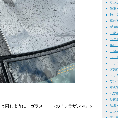
ワンコ自
洗車と
神社参拝
車のア
断捨離
Ｂ級グル
ペット
美味し
一発芸
ペット
トリミ
お気に
トリミ
ワンコ
車の電装
4DX映
映画鑑賞
と同じように ガラスコートの「シラザン50」
を
温泉と
コンビ
断捨離 