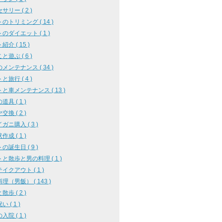
サリー ( 2 )
のトリミング ( 14 )
のダイエット ( 1 )
介 ( 15 )
と遊ぶ ( 6 )
メンテナンス ( 34 )
と旅行 ( 4 )
と車メンテナンス ( 13 )
具 ( 1 )
換 ( 2 )
ガニ購入 ( 3 )
成 ( 1 )
の誕生日 ( 9 )
と散歩と男の料理 ( 1 )
イクアウト ( 1 )
理（男飯） ( 143 )
歩 ( 2 )
 ( 1 )
院 ( 1 )