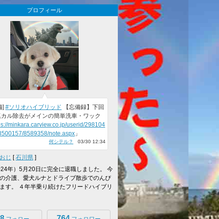
プロフィール
備]
#ソリオハイブリッド
【忘備録】下回
塩カル除去がメインの簡単洗車・ワック
ps://minkara.carview.co.jp/userid/298104
/3500157/8589358/note.aspx
」
何シテル？
03/30 12:34
おじ
[
石川県
]
024年）5月20日に完全に退職しました。 今
の介護、愛犬ルナとドライブ散歩でのんび
ます。 ４年半乗り続けたフリードハイブリ
8
764