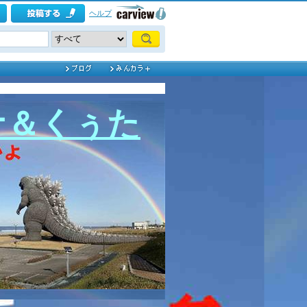
ヘルプ
ナ＆くぅた