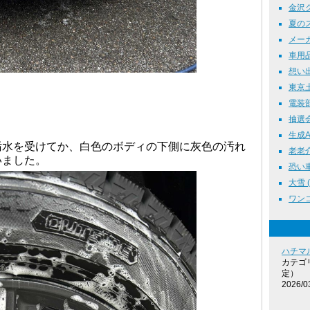
金沢グル
夏のス
メーカ
車用品
想い出
東京土
電装部品
抽選会 
生成AI 
汚水を受けてか、白色のボディの下側に灰色の汚れ
老老介護
いました。
恐い車 
大雪 ( 
ワンコ
ハチマ
カテゴ
定）
2026/0