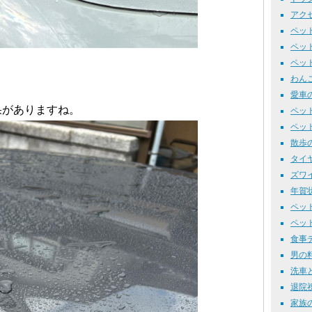
アクセ
ペット
ペット
ペット紹
わんこ
愛車の
果がありますね。
ペット
ペット
散歩の道
タイヤ交
ズワイ
年賀状作
ペット
ペット
食事テ
男の料
洗車と散
退院祝い
家族の入