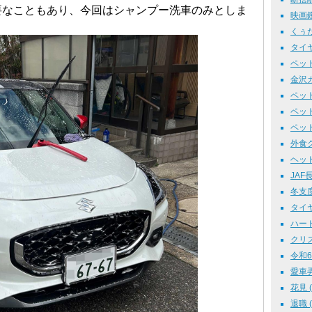
要なこともあり、今回はシャンプー洗車のみとしま
映画鑑
くぅた
タイヤ
ペット
金沢カレ
ペット
ペット
ペット
外食グル
ヘッド
JAF長
冬支度 
タイヤ
ハード
クリス
令和6
愛車弄り
花見 ( 
退職 ( 