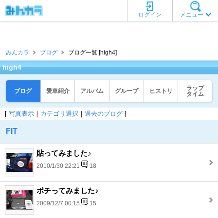
ログイン
メニュー
みんカラ
ブログ
ブログ一覧 [high4]
high4
ラップ
ブログ
愛車紹介
アルバム
グループ
ヒストリ
タイム
[
写真表示
｜
カテゴリ選択
｜
過去のブログ
]
FIT
貼ってみました♪
2010/1/30 22:21
18
ポチってみました♪
2009/12/7 00:15
15