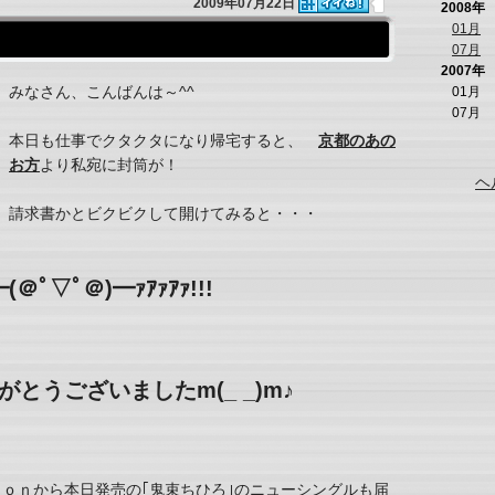
2009年07月22日
2008年
01月
07月
2007年
みなさん、こんばんは～^^
01月
07月
本日も仕事でクタクタになり帰宅すると、
京都のあの
お方
より私宛に封筒が！
ヘ
請求書かとビクビクして開けてみると・・・
＠ﾟ▽ﾟ＠)━ｧｱｧｱｧ!!!
とうございましたm(_ _)m♪
ｏｎから本日発売の｢鬼束ちひろ｣のニューシングルも届