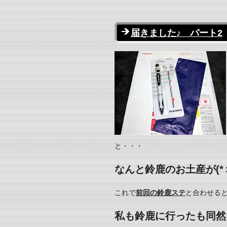
届きました♪ パート2
と・・・
なんと鈴鹿のお土産が(*＞
これで
前回の鈴鹿ステ
と合わせる
私も鈴鹿に行ったも同然