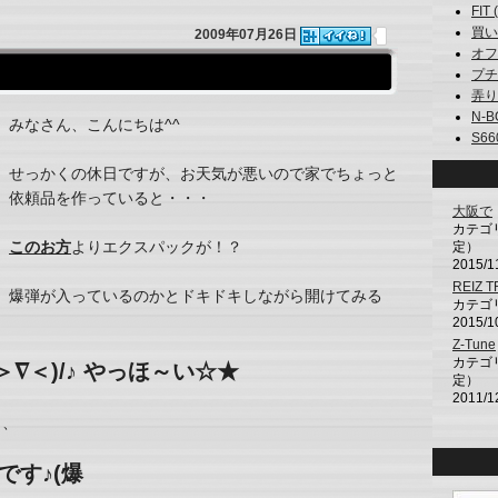
FIT (
買い物
2009年07月26日
オフ (
プチ (
弄りオ
N-BO
みなさん、こんにちは^^
S660
せっかくの休日ですが、お天気が悪いので家でちょっと
依頼品を作っていると・・・
大阪で
カテゴ
このお方
よりエクスパックが！？
定）
2015/1
REIZ 
爆弾が入っているのかとドキドキしながら開けてみる
カテゴ
2015/1
Z-Tune
カテゴ
∇＜)/♪ やっほ～い☆★
定）
2011/1
と、
です♪(爆