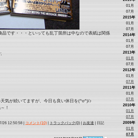
01月
07月
2015年
01月
07月
換品です・・・といっても乱丁箇所は中なので表紙は関係
2014年
01月
07月
2013年
;
01月
07月
2012年
01月
07月
2011年
01月
07月
気が続いてますが、今日も良い休日を(^o^)/♪
2010年
ね～！
01月
07月
2009年
7/26 12:50:58 |
コメント(10)
|
トラックバック(0)
|
お友達
| 日記
01月
07月