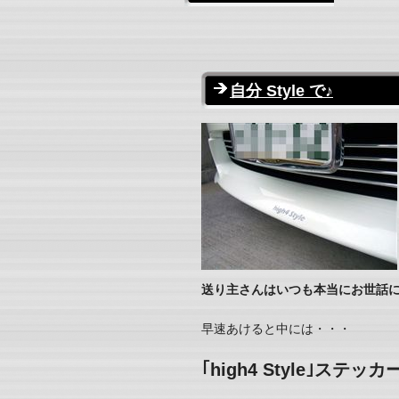
自分 Style で♪
送り主さんはいつも本当にお世話にな
早速あけると中には・・・
｢high4 Style｣ステッ