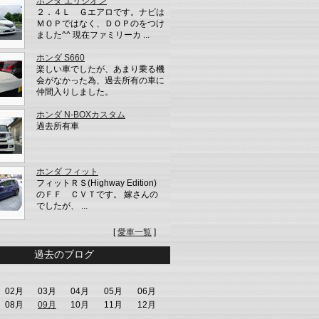
ホンダ エリシオン
２．４Ｌ Ｇエアロです。ナビは
ＭＯＰではなく、ＤＯＰのをつけ
ました^^ 現在ファミリーカ ...
ホンダ S660
楽しい車でしたが、あまり乗る機
会がなかった為、過去所有の車に
仲間入りしました。
ホンダ N-BOXカスタム
過去所有車
ホンダ フィット
フィットＲＳ(Highway Edition)
のＦＦ ＣＶＴです。 嫁さんの
でしたが、 ...
[
愛車一覧
]
過去のブログ
02月
03月
04月
05月
06月
08月
09月
10月
11月
12月