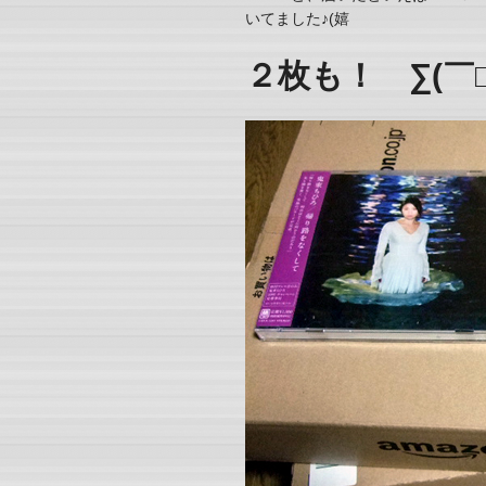
いてました♪(嬉
２枚も！ ∑(￣□￣