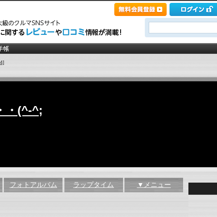
4]
(^-^;
フォトアルバム
ラップタイム
▼メニュー