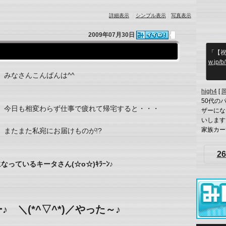
詳細表示
｜
シンプル表示
｜
写真表示
2009年07月30日
「【祝
w.jp/
みなさんこんばんは^^
high4
[
50代の
今日も相変わらず仕事で疲れて帰宅すると・・・
ザーにな
いします
家族カーで
またまた私宛にお届けものが!?
26
っているキータさん(☆o☆)ｷﾗｰﾝ♪
カー♪ ＼(*^▽^*)／やった～♪