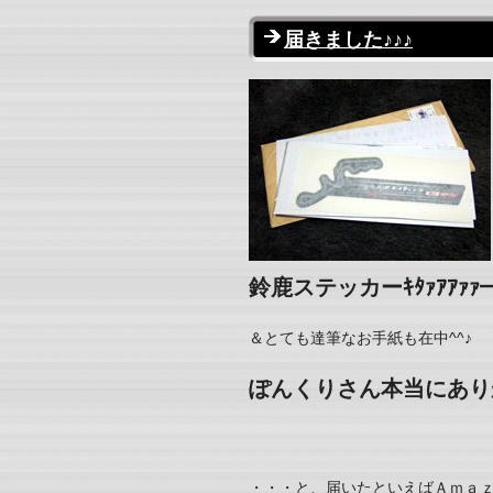
届きました♪♪♪
鈴鹿ステッカーｷﾀｧｱｱｧｧ━(
＆とても達筆なお手紙も在中^^♪
ぽんくりさん本当にありが
・・・と、届いたといえばＡｍａｚ