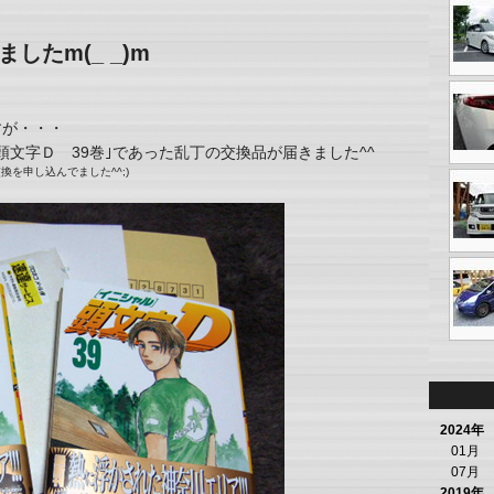
たm(_ _)m
すが・・・
頭文字Ｄ 39巻｣であった乱丁の交換品が届きました^^
を申し込んでました^^;)
2024年
01月
07月
2019年