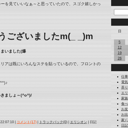
｣ステッカーを見ていいなぁ～と思っていたので、スゴク嬉しかっ
日
ございましたm(_ _)m
5
12
まいました(爆
19
26
、リアは既にいろんなステを貼っているので、フロントの
仕事 
電気製
^)♪
弄り 
エリシ
しょ～(^o^)/
家族 
食べ物
お友達
お出か
家 ( 
 22:07:10 |
コメント(17)
|
トラックバック(0)
|
エリシオン
| 日記
日記 