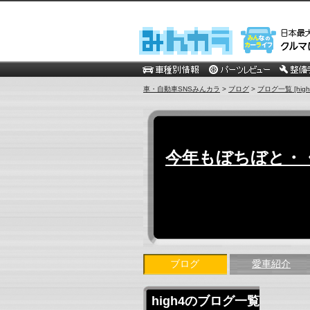
車・自動車SNSみんカラ
>
ブログ
>
ブログ一覧 [high
今年もぼちぼと・・・
ブログ
愛車紹介
high4のブログ一覧