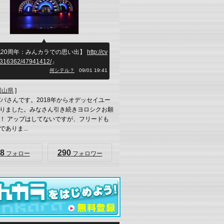
20周年：みんカラでの思い出】
http://cv
b/316362/47941412/
」
何シテル？
09/01 19:41
岡山県
]
パパさんです。2018年からオデッセイユー
りました。みなさん引き続きヨロシクお願
！ アップはしてないですが、フリードも
ありま...
8
290
フォロー
フォロワー