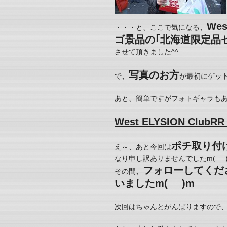
We
・・・と、ここで気になる
、
ゴ景品の｢北海道限定品
させて頂きました^^
写真のお方
で
、
が最初にゲッ
あと、簡単ですがフォトギャラもあ
West ELYSION Club
ポチ取り付
え～、あと今回は
なり申し訳ありませんでしたm(_ _
フォローしてくだ
その間
、
いましたm(_ _)m
次回はちゃんとがんばりますので、お