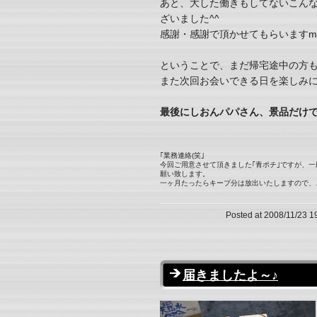
あと、大した働きもしてないこん
ざいました^^
感謝・感謝で頂かせてもらいますm(_
ということで、まだ帰宅途中の方
また次回お会いできる日を楽しみにして
最後にしおんパパさん、景品だけで
｢業務連絡(笑｣
今回ご用意させて頂きました｢青ポチ｣ですが、
願い致します。
一ヶ月たったらキープ分は放出いたしますので、ご了
Posted at 2008/11/23 1
届きましたよ～♪