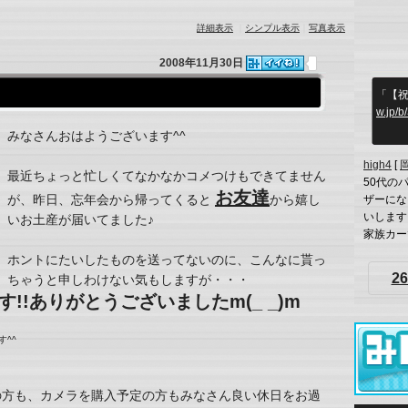
詳細表示
｜
シンプル表示
｜
写真表示
2008年11月30日
「【祝
w.jp/
みなさんおはようございます^^
high4
[
最近ちょっと忙しくてなかなかコメつけもできてません
50代の
お友達
が、昨日、忘年会から帰ってくると
から嬉し
ザーにな
いします
いお土産が届いてました♪
家族カーで
ホントにたいしたものを送ってないのに、こんなに貰っ
26
ちゃうと申しわけない気もしますが・・・
!!ありがとうございましたm(_ _)m
^^
の方も、カメラを購入予定の方もみなさん良い休日をお過