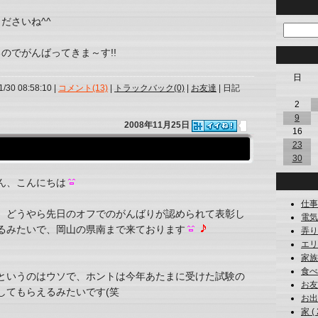
ださいね^^
のでがんばってきま～す!!
日
1/30 08:58:10 |
コメント(13)
|
トラックバック(0)
|
お友達
| 日記
2
9
2008年11月25日
16
23
30
ん、こんにちは
仕事 
、どうやら先日のオフでのがんばりが認められて表彰し
電気製
るみたいで、岡山の県南まで来ております
弄り 
エリシ
家族 
食べ物
というのはウソで、ホントは今年あたまに受けた試験の
お友達
してもらえるみたいです(笑
お出か
家 ( 