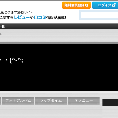
4]
(^-^;
フォトアルバム
ラップタイム
▼メニュー