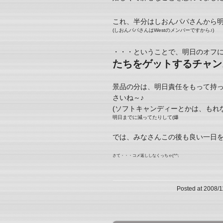
これ、半分はしおんパパさんから
(しおんパパさんはWestのメンバーですから♪)
・・・ということで、明日のオフ
たちをゲットするチャン
景品の分は、明日責任をもって持
さいね～♪
(ソフトキャンディーとかは、もれな
明日までに減ってたりして(爆
では、みなさんこの後も良い一日をお過
さて・・・コメ返ししなくっちゃ(^^;
Posted at 2008/1