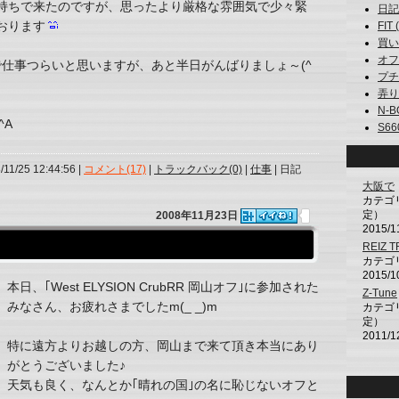
持ちで来たのですが、思ったより厳格な雰囲気で少々緊
日記 
おります
FIT (
買い物
オフ (
仕事つらいと思いますが、あと半日がんばりましょ～(^
プチ (
弄りオ
N-BO
^A
S660
/11/25 12:44:56 |
コメント(17)
|
トラックバック(0)
|
仕事
| 日記
大阪で
カテゴ
定）
2008年11月23日
2015/1
REIZ 
カテゴ
2015/1
本日、｢West ELYSION CrubRR 岡山オフ｣に参加された
Z-Tune
みなさん、お疲れさまでしたm(_ _)m
カテゴ
定）
2011/1
特に遠方よりお越しの方、岡山まで来て頂き本当にあり
がとうございました♪
天気も良く、なんとか｢晴れの国｣の名に恥じないオフと