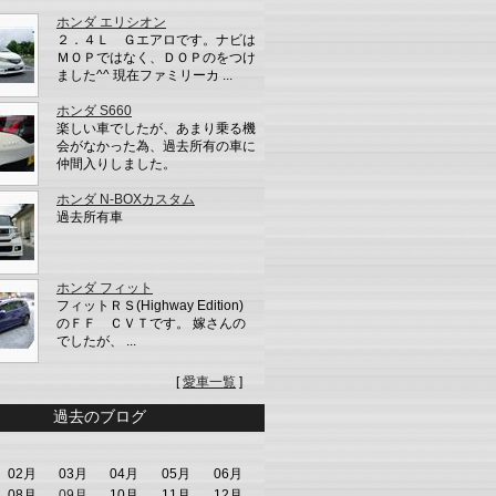
ホンダ エリシオン
２．４Ｌ Ｇエアロです。ナビは
ＭＯＰではなく、ＤＯＰのをつけ
ました^^ 現在ファミリーカ ...
ホンダ S660
楽しい車でしたが、あまり乗る機
会がなかった為、過去所有の車に
仲間入りしました。
ホンダ N-BOXカスタム
過去所有車
ホンダ フィット
フィットＲＳ(Highway Edition)
のＦＦ ＣＶＴです。 嫁さんの
でしたが、 ...
[
愛車一覧
]
過去のブログ
02月
03月
04月
05月
06月
08月
09月
10月
11月
12月