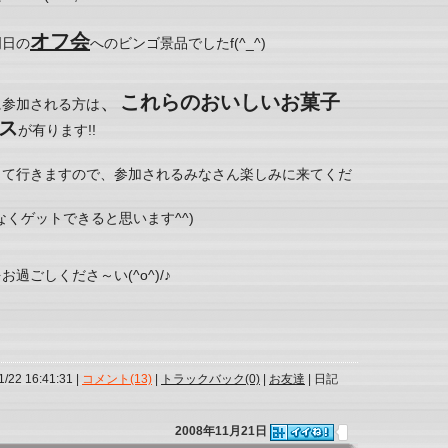
オフ会
明日の
へのビンゴ景品でしたf(^_^)
、
これらのおいしいお菓子
に参加される方は
ス
が有ります!!
って行きますので、参加されるみなさん楽しみに来てくだ
くゲットできると思います^^)
ごしくださ～い(^o^)/♪
1/22 16:41:31 |
コメント(13)
|
トラックバック(0)
|
お友達
| 日記
2008年11月21日