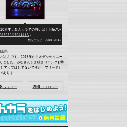
20周年：みんカラでの思い出】
http://cv
b/316362/47941412/
」
何シテル？
09/01 19:41
岡山県
]
パパさんです。2018年からオデッセイユー
りました。みなさん引き続きヨロシクお願
！ アップはしてないですが、フリードも
ありま...
8
290
フォロー
フォロワー