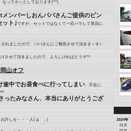
なってホッとしております(^^)
stメンバーしおんパパさんご提供のビン
セット｣
ですが、セットではなくて一応バラして景品に
トされましたので、パパさんにご報告させて頂きま～す♪
げさせて頂きましたので、よろしければどうぞ^^
RR 岡山オフ
け途中でお昼食べに行ってしまい
、不在に
)m
さったみなさん、本当にありがとうござ
許しを・・・人(´д｀；)
2024年
01月
07月