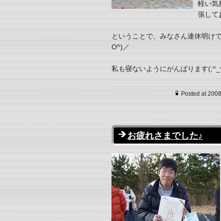
軽い気
張して
ということで、みなさん連休明けで
O^)／
私も寝ないようにがんばります(;^_
Posted at 2008
お疲れさまでした♪