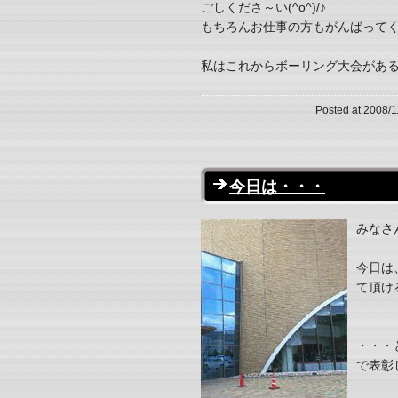
ごしくださ～い(^o^)/♪
もちろんお仕事の方もがんばってく
私はこれからボーリング大会がある
Posted at 2008/1
今日は・・・
みなさ
今日は
て頂け
・・・
で表彰