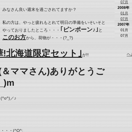
07月
2008年
みなさん良い週末を過ごされてますか？
01月
07月
私の方は、やっと疲れもとれて明日の準備をいそいそと
2007年
｢ピンポーン♪｣
やっておりましたところ・・・
と
01月
07月
このお方
から、荷物が・・・(?_?)
華!北海道限定セット｣
ヘ
が!!
(＆ママさん)ありがとうご
_)m
o^)／♪
・・(^O^;