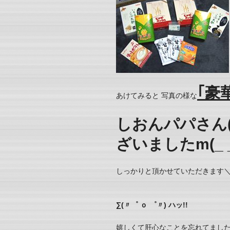
｢豪
あけてみると 写真の様な
しおんパパさん
ざいましたm(_ 
しっかりと頂かせていただきます＼(^
∑(〃゜ ｏ ゜〃) ハッ!!
嬉しくて肝心なことを忘れてました・