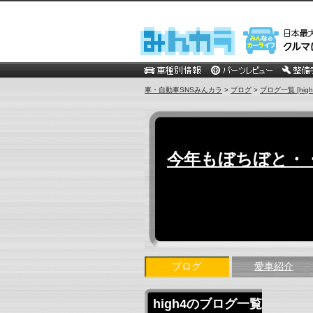
車・自動車SNSみんカラ
>
ブログ
>
ブログ一覧 [high
今年もぼちぼと・・・
ブログ
愛車紹介
high4のブログ一覧