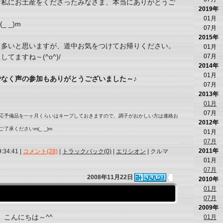
な私にお土産をくださったみなさま、本当にありがとうご
2019年
01月
 _)m
07月
2015年
も多いと思いますが、道中お気をつけてお帰りください。
01月
ますね～(^o^)/
07月
2014年
01月
なく声の参加もありがとうございました～♪
07月
2013年
01月
07月
一応予備品を一ヶ月くらいはキープしておきますので、調子がおかしい方は連絡お
2012年
承くださいm(_ _)m
01月
07月
2011年
9:34:41 |
コメント(28)
|
トラックバック(0)
|
エリシオン
| クルマ
01月
07月
2008年11月22日
2010年
01月
07月
2009年
こんにちは～^^
01月