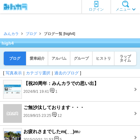
ログイン
メニュー
みんカラ
ブログ
ブログ一覧 [high4]
high4
ラップ
ブログ
愛車紹介
アルバム
グループ
ヒストリ
タイム
[
写真表示
｜
カテゴリ選択
｜
過去のブログ
]
【祝20周年：みんカラでの思い出】
2024/9/1 19:41
1
ご無沙汰しております・・・
2019/9/15 23:25
12
お疲れさまでしたm(_ _)m♪
2015/10/31 21:53
5