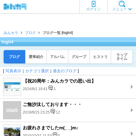
ログイン
メニュー
みんカラ
ブログ
ブログ一覧 [high4]
high4
ラップ
ブログ
愛車紹介
アルバム
グループ
ヒストリ
タイム
[
写真表示
｜
カテゴリ選択
｜
過去のブログ
]
【祝20周年：みんカラでの思い出】
2024/9/1 19:41
1
ご無沙汰しております・・・
2019/9/15 23:25
12
お疲れさまでしたm(_ _)m♪
2015/10/31 21:53
5