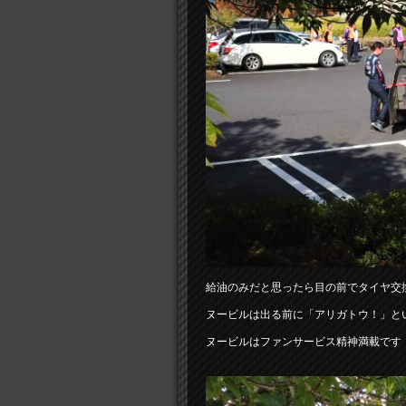
給油のみだと思ったら目の前でタイヤ交
ヌービルは出る前に「アリガトウ！」と
ヌービルはファンサービス精神満載です