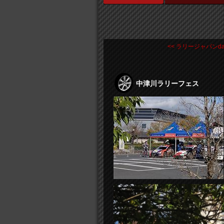
<< ラリージャパンda
中津川ラリーフェス