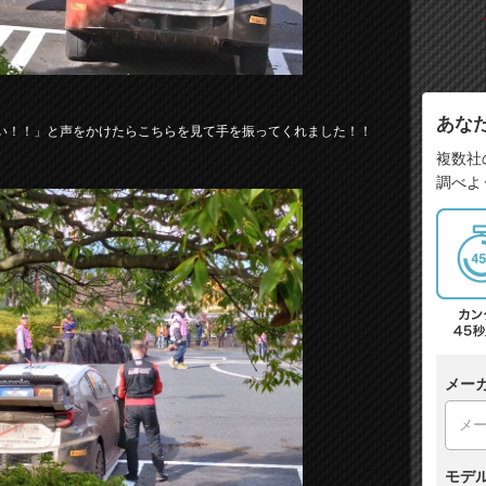
あな
い！！」と声をかけたらこちらを見て手を振ってくれました！！
複数社
調べよ
メー
モデ