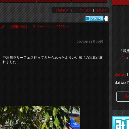
詳細表示
｜
シンプル表示
｜
写真表示
y3
| 記事一覧 |
ラリージャパン2023 >>
2023年11月20日
「満
175/
中津川ラリーフェス行ってきたら思ったよりいい感じの写真が取
れました!
dai wrx
[
dai 
1