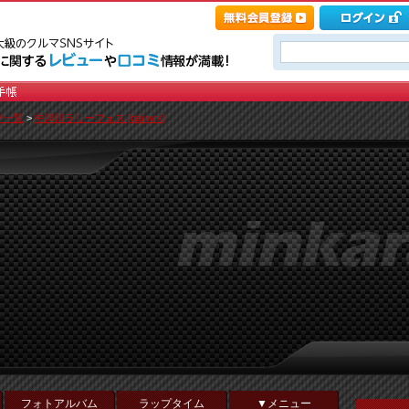
グ一覧
>
中津川ラリーフェス [dai wrx]
フォトアルバム
ラップタイム
▼メニュー