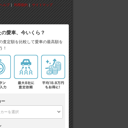
ヘルプ
｜
利用規約
｜
サイトマップ
たの愛車、今いくら？
の査定額を比較して愛車の最高額を
う！
カー
ル