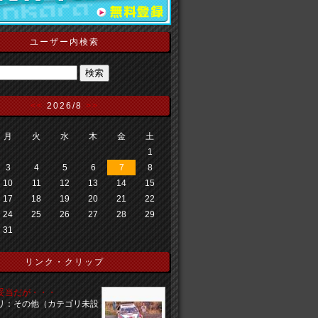
ユーザー内検索
<<
2026/8
>>
月
火
水
木
金
土
1
3
4
5
6
7
8
10
11
12
13
14
15
17
18
19
20
21
22
24
25
26
27
28
29
31
リンク・クリップ
妥当だが・・・
リ：その他（カテゴリ未設