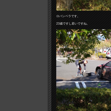
ロバンペラです。
23歳ですし若いですね。