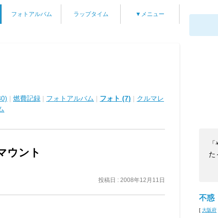
フォトアルバム
ラップタイム
▼メニュー
0)
|
燃費記録
|
フォトアルバム
|
フォト (7)
|
クルマレ
ム
「
ンマウント
た
投稿日 : 2008年12月11日
不惑
[
大阪府