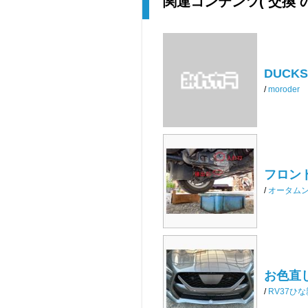
関連コンテンツ
( 交換
DUCKS
/
moroder
フロン
/
オータム
お色直し
/
RV37ひ