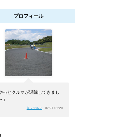
プロフィール
やっとクルマが退院してきまし
～」
何シテル？
02/21 01:20
]