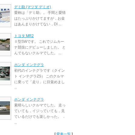
デミ助 (マツダ デミオ)
愛称は「デミ助」。 手間と愛情
はたっぷりかけてますが，お金
はあんまりかけてない，DI ...
トヨタ MR2
Ⅱ型SWです。 これでジムカー
ナ競技にデビューしました。 と
んでもないクルマでした。 ...
ホンダ インテグラ
初代のインテグラです（クイン
ト インテグラZS） このクルマ
に乗って「走り」に目覚めまし
...
ホンダ インテグラ
素晴らしいクルマでした。 走っ
ていても，イジっていても，見
ているだけでも楽しかった。 ．
...
[
愛車一覧
]