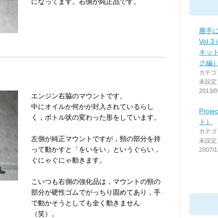
になってます。右側が純正品です。
勝手
Vol 
キッ
ク編
カテゴ
未設定
2013/0
エンジン右脇のマウントです。
中にオイルか何かが封入されているらし
Proj
く，ボトル状の変わった形をしています。
ト）
カテゴ
左側が純正マウントですが，頸の部分を持
未設定
って動かすと「をいをい」というぐらい，
2007/1
ぐにゃぐにゃ動きます。
こいつも右側の強化品は，マウントの頸の
部分が硬性ゴムでがっちり固めてあり，手
で動かそうとしても全く動きません
（笑）。