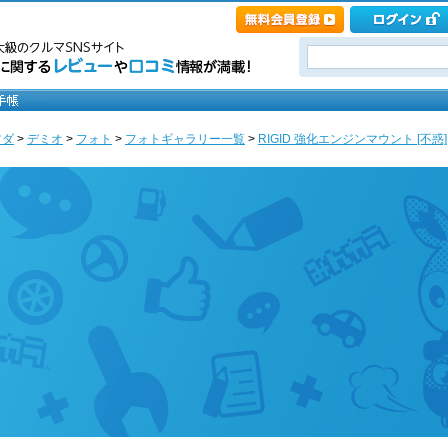
ツダ
>
デミオ
>
フォト
>
フォトギャラリー一覧
>
RIGID 強化エンジンマウント [不惑]