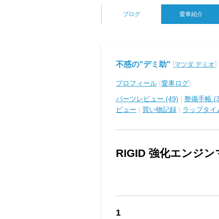
ブログ
愛車紹介
不惑の"デミ助"
[
]
マツダ デミオ
プロフィール
(
愛車ログ
)
パーツレビュー (49)
|
整備手帳 (3
ビュー
|
買い物記録
|
ラップタイ
RIGID 強化エンジ
1