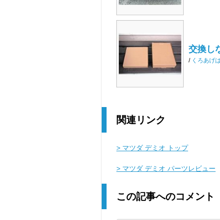
交換し
/
くろあげ
関連リンク
> マツダ デミオ トップ
> マツダ デミオ パーツレビュー
この記事へのコメント