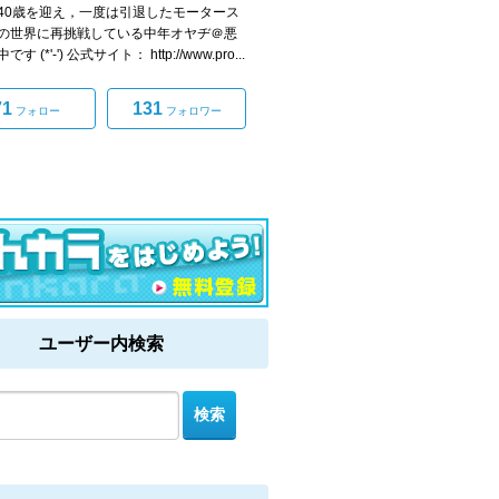
40歳を迎え，一度は引退したモータース
の世界に再挑戦している中年オヤヂ＠悪
す (*'-') 公式サイト： http://www.pro...
71
131
フォロー
フォロワー
ユーザー内検索