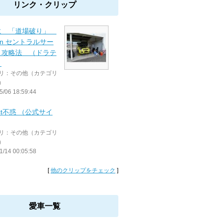
リンク・クリップ
に 「道場破り」
3 in セントラルサー
ト攻略法 （ドラテ
）
リ：その他（カテゴリ
）
5/06 18:59:44
ect不惑 （公式サイ
リ：その他（カテゴリ
）
1/14 00:05:58
[
他のクリップをチェック
]
愛車一覧