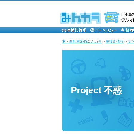
車・自動車SNSみんカラ
>
車種別情報
>
マ
Project 不惑