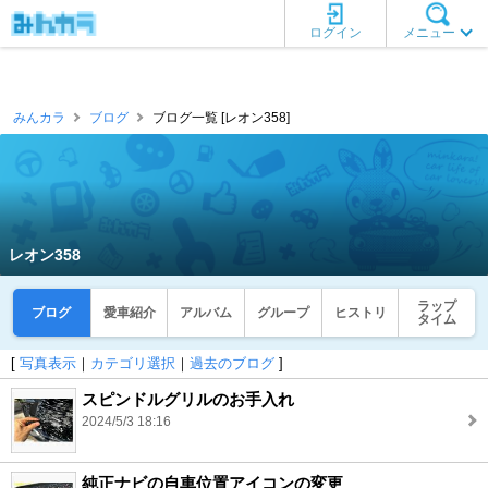
ログイン
メニュー
みんカラ
ブログ
ブログ一覧 [レオン358]
レオン358
ラップ
ブログ
愛車紹介
アルバム
グループ
ヒストリ
タイム
[
写真表示
｜
カテゴリ選択
｜
過去のブログ
]
スピンドルグリルのお手入れ
2024/5/3 18:16
純正ナビの自車位置アイコンの変更