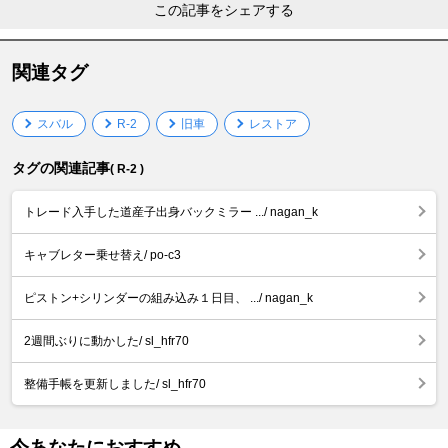
この記事をシェアする
関連タグ
スバル
R-2
旧車
レストア
タグの関連記事
( R-2 )
トレード入手した道産子出身バックミラー .../ nagan_k
キャブレター乗せ替え/ po-c3
ピストン+シリンダーの組み込み１日目、 .../ nagan_k
2週間ぶりに動かした/ sl_hfr70
整備手帳を更新しました/ sl_hfr70
今あなたにおすすめ