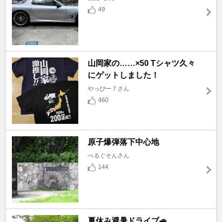
49
山岡家の……×50 Tシャツ久々
にゲットしました！
やっぴー７さん
460
原子爆弾落下中心地
べるぐそんさん
144
夏休み避暑ドライブ🚙