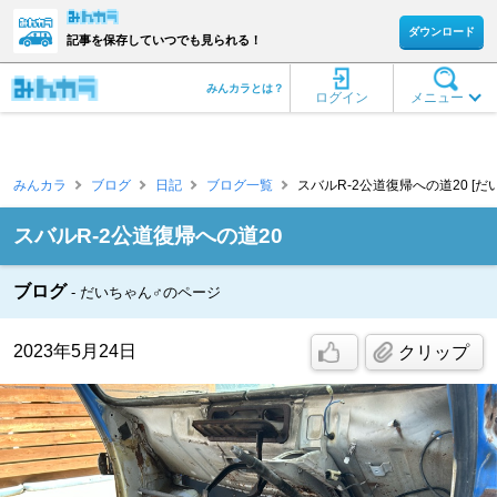
ダウンロード
記事を保存していつでも見られる！
みんカラとは？
ログイン
メニュー
みんカラ
ブログ
日記
ブログ一覧
スバルR-2公道復帰への道20 [だ
スバルR-2公道復帰への道20
ブログ
だいちゃん♂のページ
2023年5月24日
クリップ