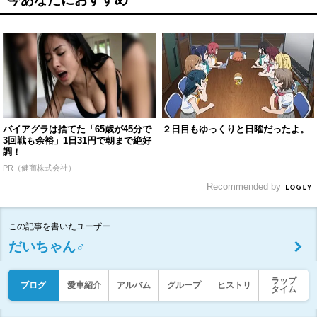
バイアグラは捨てた「65歳が45分で
２日目もゆっくりと日曜だったよ。
3回戦も余裕」1日31円で朝まで絶好
調！
PR（健商株式会社）
Recommended by
この記事を書いたユーザー
だいちゃん♂
ラップ
ブログ
愛車紹介
アルバム
グループ
ヒストリ
タイム