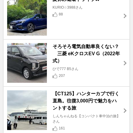
KURIO☆3988さん
88
そろそろ電気自動車良くない？
三菱 eKクロスEV G（2022年
式）
ひで777 B5さん
207
【CT125】ハンターカブで行く
直島。往復3,000円で魅力をハ
ントする旅
しんちゃんねる【コンパクト車中泊の旅】
さん
161