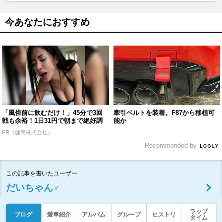
今あなたにおすすめ
「風俗前に飲むだけ！」45分で3回
牽引ベルトを装着。F87から移植可
戦も余裕！1日31円で朝まで絶好調
能か
PR（健商株式会社）
Recommended by
この記事を書いたユーザー
だいちゃん♂
ラップ
ブログ
愛車紹介
アルバム
グループ
ヒストリ
タイム