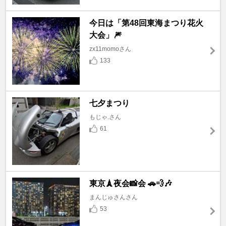
今日は「第48回東海まつり花火
大会」🎆
zx11momoさん
133
七夕まつり
もじゃ.さん
61
東京🗼夜会📸会 🚗💨🎶
まんじゅさんさん
53