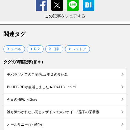
この記事をシェアする
関連タグ
スバル
R-2
旧車
レストア
タグの関連記事
( 旧車 )
チバラギオフのご案内…/ 中２の夏休み
BLUEBIRDが復活しました🔥/ P411Bluebird
今日の捕獲/ 元Gure
誰も気づかれない同じデザインで太いホイ .../ 茄子の栄養素
オールサニーin岡崎/ krf