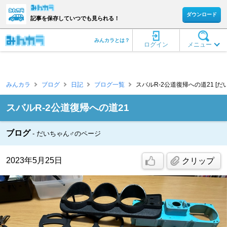
ダウンロード
記事を保存していつでも見られる！
みんカラとは？
ログイン
メニュー
みんカラ
ブログ
日記
ブログ一覧
スバルR-2公道復帰への道21 [だ
スバルR-2公道復帰への道21
ブログ
だいちゃん♂のページ
2023年5月25日
クリップ