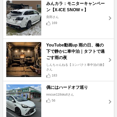
みんカラ：モニターキャンペー
ン【X-ICE SNOW＋】
良郎さん
169
YouTube動画up 雨の日、橋の
下で静かに車中泊｜タフトで過
ごす雨の夜
しんちゃんねる【コンパクト車中泊の旅】
さん
183
偶にはハードオフ巡り
rescue118skullさん
56