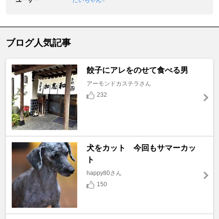
ユーザー
だいちゃん♂
ブログ人気記事
餃子にアレをのせて食べる男
アーモンドカステラさん
232
犬をカット 今回もサマーカッ
ト
happy80さん
150