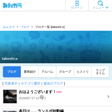
ログイン
メニュー
みんカラ
ブログ
ブログ一覧 [takeshi.o]
takeshi.o
ラップ
ブログ
愛車紹介
アルバム
グループ
ヒストリ
タイム
[
写真表示
｜
カテゴリ選択
｜
過去のブログ
]
おはようございます！
2026/8/7 07:15
1
本日は……ランエボ始動編