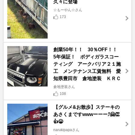
久々に登場
☆もーやん☆さん
173
創業50年！！ 30％OFF！！
5年保証！ ボディガラスコー
ティング アークバリア２１施
工 メンテナンス工賃無料 愛
知県豊田市 倉地塗装 ＫＲＣ
倉地塗装さん
108
【グルメ&お散歩】ステーキの
あさくまですwwwーーー⤴️🤗👏
👍😀
narukipapaさん