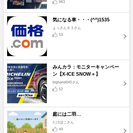
963
気になる車・・・(^^)1535
よっさん６３さん
53
みんカラ：モニターキャンペー
ン【X-ICE SNOW＋】
bighand045さん
52
庭には二羽…
たけぼこさん
49