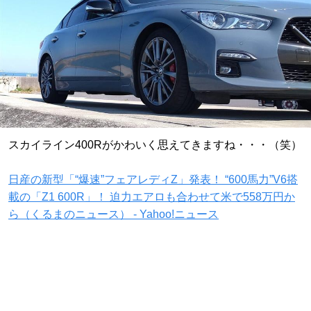
スカイライン400Rがかわいく思えてきますね・・・（笑）
日産の新型「“爆速”フェアレディZ」発表！ “600馬力”V6搭
載の「Z1 600R」！ 迫力エアロも合わせて米で558万円か
ら（くるまのニュース） - Yahoo!ニュース