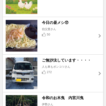
今日の昼メシ😙
伯父貴さん
50
ご無沙汰しています・・・・
人も車もポンコツさん
272
令和のお木曳 内宮川曳
伊勢さん