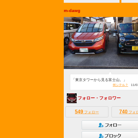
m-dawg
「東京タワーから見る富士山。」
何シテル？
11/03
フォロー・フォロワー
549
740
フォロー
フォ