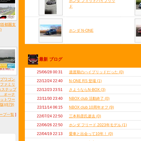
ホンダ フィットハイブリッ
ド
et首都圏支
)
ホンダ N-ONE
最新 ブログ
25/06/28 00:31
過渡期のハイブリッドだった (0)
プワゴン
22/12/24 22:40
N-ONE RS 登場 (1)
ファミリ
Ｇステップ
22/12/23 23:51
さようならN-BOX (3)
 オーナ
22/11/30 23:40
NBOX club 活動終了 (0)
ットワー
)(879)
22/11/14 06:15
NBOX club 10周年オフ (9)
ープ一覧
]
22/07/24 22:50
三本和彦氏逝去 (0)
22/06/26 22:50
ホンダ フリード 2023年モデル (1)
22/04/19 22:13
愛車と出会って10年！ (0)