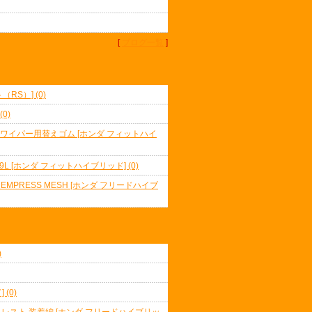
[
ブログ一覧
]
RS）] (0)
0)
トワイパー用替えゴム [ホンダ フィットハイ
B19L [ホンダ フィットハイブリッド] (0)
C EMPRESS MESH [ホンダ フリードハイブ
)
(0)