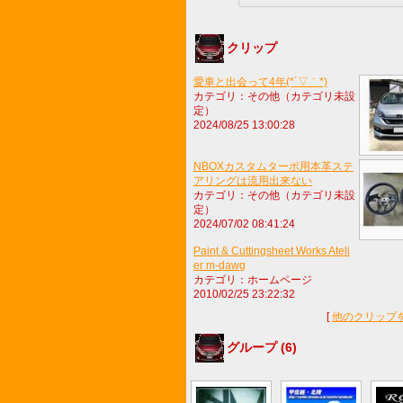
クリップ
愛車と出会って4年(*´▽｀*)
カテゴリ：その他（カテゴリ未設
定）
2024/08/25 13:00:28
NBOXカスタムターボ用本革ステ
アリングは流用出来ない
カテゴリ：その他（カテゴリ未設
定）
2024/07/02 08:41:24
Paint & Cuttingsheet Works Ateli
er m-dawg
カテゴリ：ホームページ
2010/02/25 23:22:32
[
他のクリップ
グループ (6)