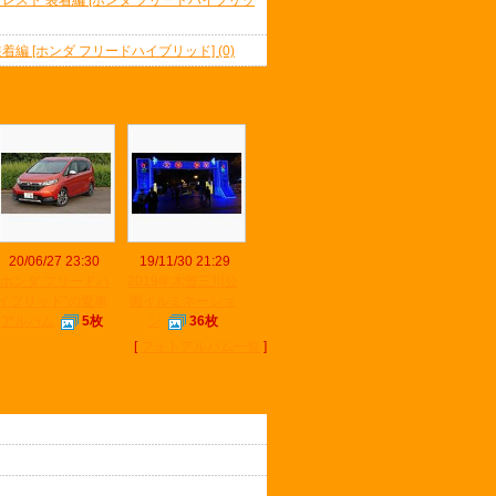
レスト 装着編 [ホンダ フリードハイブリッ
 [ホンダ フリードハイブリッド] (0)
20/06/27 23:30
19/11/30 21:29
"ホンダ フリードハ
2019年木曽三川公
イブリッド"の愛車
園イルミネーショ
アルバム
5枚
ン
36枚
[
フォトアルバム一覧
]