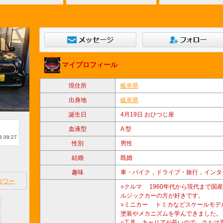
マイプロフィール
現住所
岐阜県
出身地
岐阜県
誕生日
4月19日 おひつじ座
血液型
A 型
 09:27
性別
男性
結婚
既婚
趣味
車・バイク，ドライブ・旅行，インタ
ロワー
○クルマ 1960年代から現代まで国
ルジックカーの方が好きです。
○ミニカー トミカなどスケールモデ
塗装やメカニズムを学んできました。
○工具 キャリアが長いので、クルマ