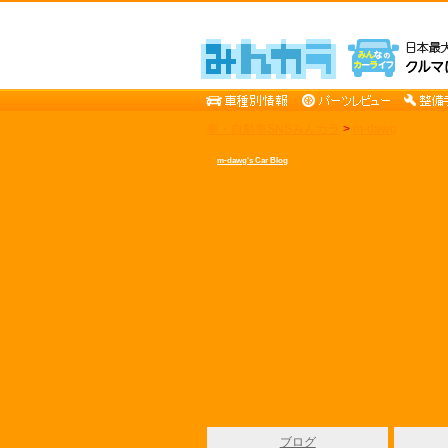
車・自動車SNSみんカラ
>
m-dawg
m-dawg's Car Blog
ブログ