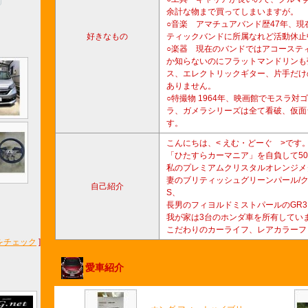
余計な物まで買ってしまいますが。
○音楽 アマチュアバンド歴47年、
好きなもの
ティックバンドに所属なれど活動休止
○楽器 現在のバンドではアコーステ
か知らないのにフラットマンドリンも
ス、エレクトリックギター、片手だけ
ありません。
○特撮物 1964年、映画館でモスラ
ラ、ガメラシリーズは全て看破、仮面
す。
こんにちは、< えむ・どーぐ >です
「ひたすらカーマニア」を自負して5
私のプレミアムクリスタルオレンジメ
妻のブリティッシュグリーンパール/クリ
自己紹介
S、
長男のフィヨルドミストパールのGR3 
我が家は3台のホンダ車を所有してい
こだわりのカーライフ、レアカラーフ
をチェック
]
愛車紹介