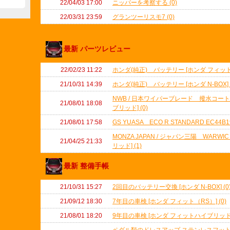
22/04/03 17:00
ニッパーを考察する (0)
22/03/31 23:59
グランツーリスモ7 (0)
最新 パーツレビュー
22/02/23 11:22
ホンダ(純正) バッテリー [ホンダ フィット（
21/10/31 14:39
ホンダ(純正) バッテリー [ホンダ N-BOX] (
NWB / 日本ワイパーブレード 撥水コー
21/08/01 18:08
ブリッド] (0)
21/08/01 17:58
GS YUASA ECO R STANDARD EC44
MONZA JAPAN / ジャパン三陽 WARWI
21/04/25 21:33
リッド] (1)
最新 整備手帳
21/10/31 15:27
2回目のバッテリー交換 [ホンダ N-BOX] (0
21/09/12 18:30
7年目の車検 [ホンダ フィット（RS）] (0)
21/08/01 18:20
9年目の車検 [ホンダ フィットハイブリッド] 