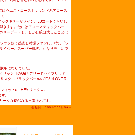
現在はウエストコーストサウンド系アコース
中。
ィックギターがメイン。10コードくらいし
弾きます。他にはアコースティックベー
のキーボードも。しかし腕は大したことは
対ゴジラを観て感動し特撮ファンに。特にゴジ
ライダー、スーパー戦隊、かなり詳しいで
。
0数年になりました。
タリックⅡのGB7 フリードハイブリッド、
スタルブラックパールのJG3 N-ONE R
フィットe：HEV リュクス､
ます。
リークな徒然なる日常あれこれ。
登録日 : 2008年02月09日