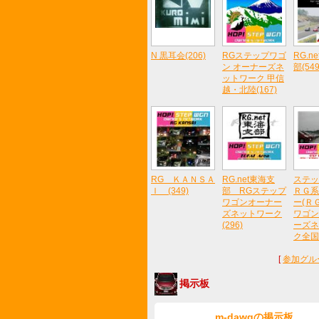
N 黒耳会(206)
RGステップワゴ
RG.n
ン オーナーズネ
部(549
ットワーク 甲信
越・北陸(167)
RG ＫＡＮＳＡ
RG.net東海支
ステッ
Ｉ (349)
部 RGステップ
ＲＧ系
ワゴンオーナー
ー(Ｒ
ズネットワーク
ワゴン
(296)
ーズネ
ク全国版
[
参加グル
掲示板
m-dawgの掲示板