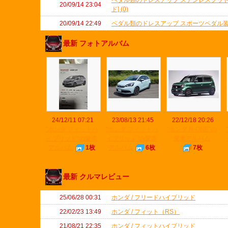
ペダル類のドレスアップ ステンレスフット
20/09/14 23:04
ド] (0)
20/09/14 22:49
ペダル類のドレスアップ スポーツペダル装着編
最新 フォトアルバム
24/12/11 07:21
23/08/13 21:45
22/12/18 20:26
"ホンダ フィットハ
"ホンダ フィットハ
"ホンダ N-ONE"の
イブリッド"の愛車
イブリッド"の愛車
愛車アルバム
アルバム
1枚
アルバム
6枚
7枚
最新 クルマレビュー
25/06/28 00:31
ホンダ / フリードハイブリッド
22/02/23 13:49
ホンダ / フィット（RS）
21/08/21 22:35
ホンダ / フィットハイブリッド