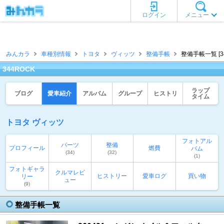
ログイン
メニュー
みんカラ
車種別情報
トヨタ
ヴィッツ
整備手帳
整備手帳一覧 [34
344ROCK
ラップ
ブログ
愛車紹介
アルバム
グループ
ヒストリ
タイム
トヨタ ヴィッツ
フォトアル
パーツ
整備
プロフィール
燃費
バム
(34)
(32)
(1)
フォトギャラ
クルマレビ
ヒストリー
愛車ログ
買い物
リー
ュー
(9)
整備手帳一覧