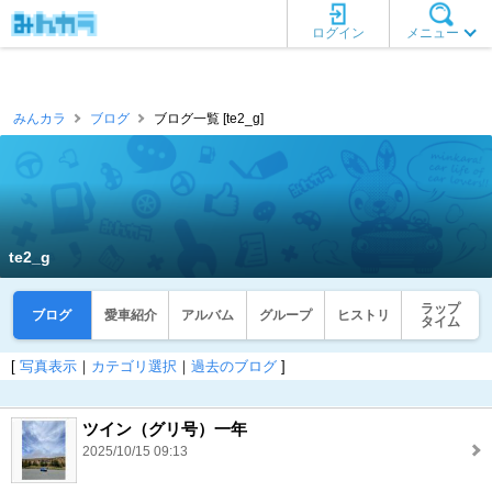
ログイン
メニュー
みんカラ
ブログ
ブログ一覧 [te2_g]
te2_g
ラップ
ブログ
愛車紹介
アルバム
グループ
ヒストリ
タイム
[
写真表示
｜
カテゴリ選択
｜
過去のブログ
]
ツイン（グリ号）一年
2025/10/15 09:13