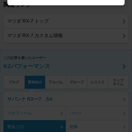
関連リンク
マツダ RX-7 トップ
マツダ RX-7 カスタム情報
この記事を書いたユーザー
K2パフォーマンス
ラップ
ブログ
愛車紹介
アルバム
グループ
ヒストリ
タイム
サバンナ RXー7 SA
プロフィール
パーツ
整備 (12)
燃費