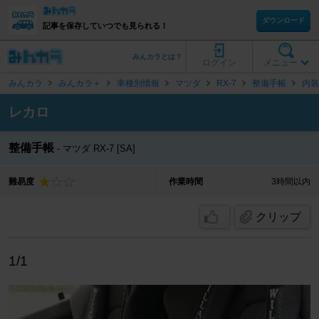
ダウンロード
記事を保存していつでも見られる！
みんカラとは？
ログイン
メニュー
みんカラ
みんカラ＋
車種別情報
マツダ
RX-7
整備手帳
内装
レカロ
整備手帳
マツダ RX-7 [SA]
難易度
作業時間
3時間以内
クリップ
1/1