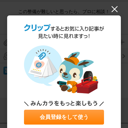
この整備が難しいと思ったら、プロに相談！
パーツ取り付け相談
この整備手帳をクリップして保存
この整備手帳のコメントを見る
イイね！
もっと見る
会員登録をして使う
この記事をシェアする