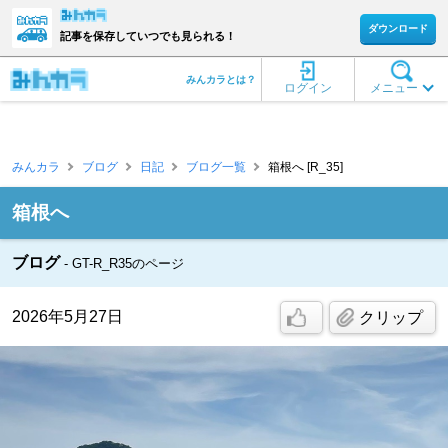
ダウンロード
記事を保存していつでも見られる！
みんカラとは？
ログイン
メニュー
みんカラ
ブログ
日記
ブログ一覧
箱根へ [R_35]
箱根へ
ブログ
GT-R_R35のページ
2026年5月27日
クリップ