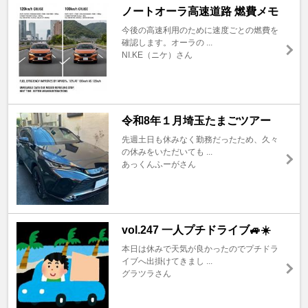
ノートオーラ高速道路 燃費メモ
今後の高速利用のために速度ごとの燃費を
確認します。オーラの ...
NI.KE（ニケ）さん
令和8年１月埼玉たまごツアー
先週土日も休みなく勤務だったため、久々
の休みをいただいても ...
あっくんふーがさん
vol.247 一人プチドライブ🚙☀️
本日は休みで天気が良かったのでプチドラ
イブへ出掛けてきまし ...
グラツラさん