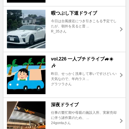
暇つぶし下道ドライブ
今日は台風接近につき引きこもる予定でし
たが、朝外を見ると普 ...
R_35さん
vol.226 一人プチドライブ🚙☀️
🎶
昨日、せっかく洗車して寒いですけどいい
天気なので、年内ラス ...
グラツラさん
深夜ドライブ
仕事の繁忙期や母親の施設入所、実家売却
に伴う諸作業のため、 ...
24gontaさん