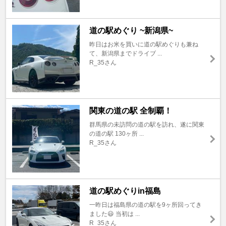
道の駅めぐり ~新潟県~
昨日はお米を買いに道の駅めぐりも兼ね
て、新潟県までドライブ ...
R_35さん
関東の道の駅 全制覇！
群馬県の未訪問の道の駅を訪れ、遂に関東
の道の駅 130ヶ所 ...
R_35さん
道の駅めぐりin福島
一昨日は福島県の道の駅を9ヶ所回ってき
ました😃 当初は ...
R_35さん