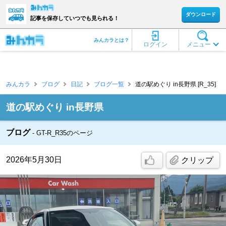
ダウンロード
記事を保存していつでも見られる！
みんカラとは？
ログイン
メニュー
みんカラ
ブログ
日記
ブログ一覧
道の駅めぐり in長野県 [R_35]
道の駅めぐり in長野県
ブログ
GT-R_R35のページ
2026年5月30日
クリップ