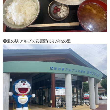
🟢道の駅 アルプス安曇野ほりがねの里