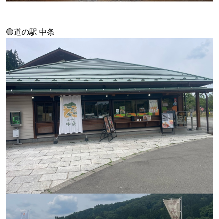
🟢道の駅 中条