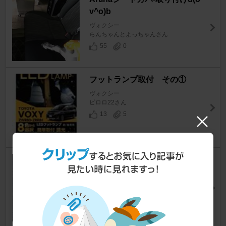
v^o)b
ヴォクシー
らんちゃんとよっちゃんさん
55
0
フットランプ取付 その①
ヴォクシー
ピロロ22さん
13
5
シートヒーター配線取り回し
ヴォクシー
BRO’s EVOさん
34
5