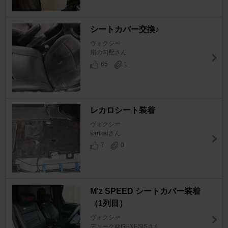
シートカバー交換♪
ヴォクシー
扇の勾配さん
65
1
レカロシート装着
ヴォクシー
sankaiさん
7
0
M'z SPEED シートカバー装着
（1列目）
ヴォクシー
デューク@GENESISさん