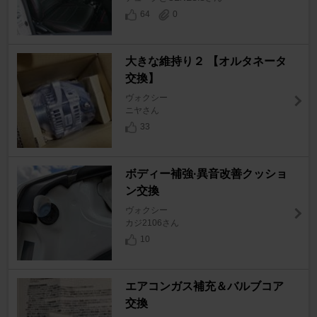
64
0
大きな維持り２ 【オルタネータ
交換】
ヴォクシー
ニヤさん
33
ボディー補強·異音改善クッショ
ン交換
ヴォクシー
カジ2106さん
10
エアコンガス補充＆バルブコア
交換