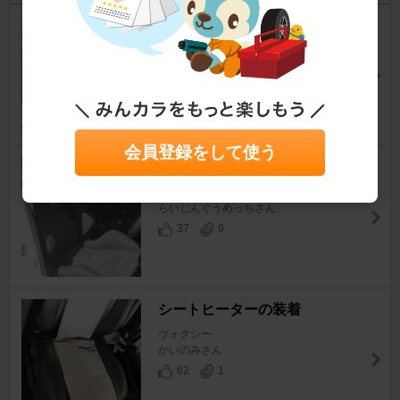
シートヒーターの取り付け
ヴォクシー
うごちゃさん
34
6
会員登録をして使う
RECAROシートに交換
ヴォクシー
らいじんぐうめっちさん
37
9
シートヒーターの装着
ヴォクシー
かいのみさん
62
1