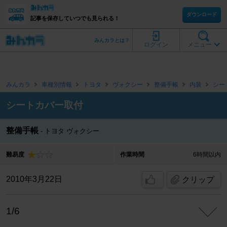
ダウンロード
記事を保存していつでも見られる！
みんカラとは？
ログイン
メニュー
みんカラ
車種別情報
トヨタ
ヴォクシー
整備手帳
内装
シー
シートカバー取付
整備手帳
トヨタ ヴォクシー
難易度
作業時間
6時間以内
2010年3月22日
クリップ
1/6