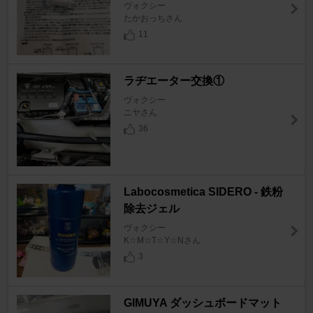
ヴォクシー
たかおっちさん
11
ラヂエーター交換①
ヴォクシー
ニヤさん
36
Labocosmetica SIDERO - 鉄粉
除去ジェル
ヴォクシー
K☆M☆T☆Y☆Nさん
3
GIMUYA ダッシュボードマット