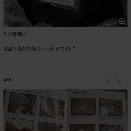
早速開梱☆
取説と取付補助用へら付きです(^^
4/6