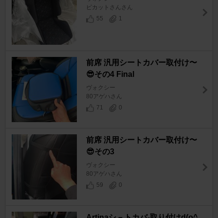
ピカットさんさん
55
1
前席 汎用シートカバー取付け〜
😎その4 Final
ヴォクシー
80アゲハさん
71
0
前席 汎用シートカバー取付け〜
😎その3
ヴォクシー
80アゲハさん
59
0
Artinaシ－トカバ-取り付けd(o^