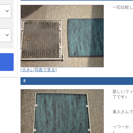
一応比較
[大きい写真で見る]
8
新しいフ
了です♪
素人さんで
っつ～か
♪