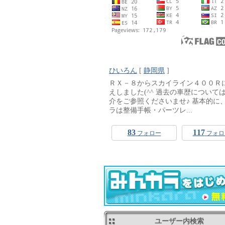
ひいろん
[
静岡県
]
ＲＸ－８からスカイライン４００Ｒ
えしました(^^ 過去の車歴について
介をご参照くださいませ♪ 基本的に
ラは整備手帳・パーツレ...
83
117
フォロー
フォロ
ユーザー内検索