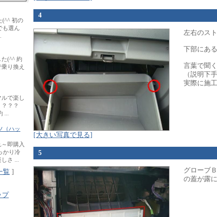
4
(^^ 初の
でも選ん
左右のスト
.
下部にあ
(^^ 約
言葉で聞
で乗り換え
（説明下
実際に施工
マルで楽し
？？？？
..
ツ（ハッ
[大きい写真で見る]
れ～即購入
っかり冷
5
 ...
グローブ
一覧
]
の蓋が露
ップ