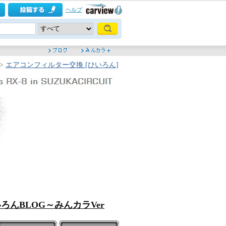
ヘルプ
>
エアコンフィルター交換 [ひいろん]
ろんBLOG～みんカラVer