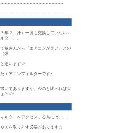
（７年？…汗）一度も交換していないエ
ィルター。。
って嫁さんから『エアコンが臭い』との
け（爆
いと思います☆
たエアコンフィルターです♪
が書いてありますが、今のと比べれば大
ょ(^▽^
フィルターへアクセスする為には。。。
ＢＯＸを取り外す必要があります☆