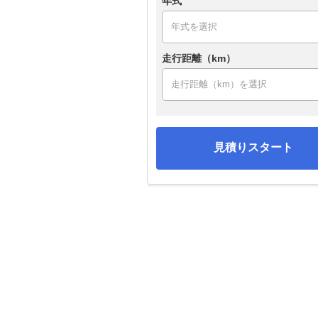
年式
走行距離（km）
見積りスタート