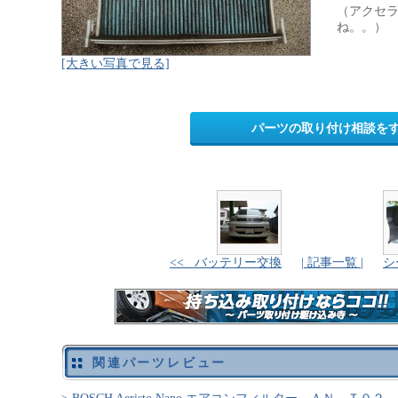
（アクセ
ね。。）
[大きい写真で見る]
パーツの取り付け相談を
<< バッテリー交換
| 記事一覧 |
シ
関連パーツレビュー