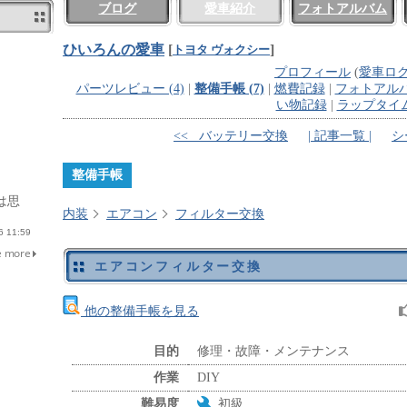
ブログ
愛車紹介
フォトアルバム
ひいろんの愛車
[
]
トヨタ ヴォクシー
プロフィール
(
愛車ロ
パーツレビュー (4)
|
整備手帳 (7)
|
燃費記録
|
フォトアル
い物記録
|
ラップタイ
<< バッテリー交換
| 記事一覧 |
シ
整備手帳
は思
内装
エアコン
フィルター交換
 11:59
エアコンフィルター交換
他の整備手帳を見る
目的
修理・故障・メンテナンス
作業
DIY
難易度
初級