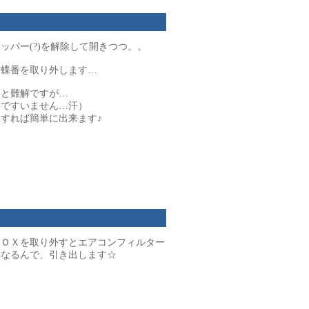
ッパー(?)を解除して開きつつ。。
る蝶番を取り外します…
くと難解ですが…
手ですいません…汗）
すれば簡単に出来ます♪
ＢＯＸを取り外すとエアコンフィルター
になるんで、引き出します☆