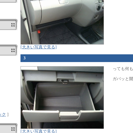
[大きい写真で見る]
3
っても何
ガバッと
ック
]
[大きい写真で見る]