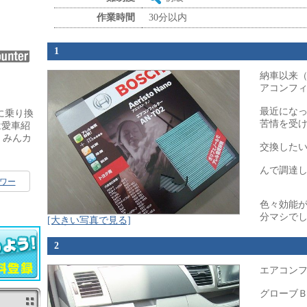
作業時間
30分以内
1
納車以来
アコンフ
最近にな
に乗り換
苦情を受
は愛車紹
、みんカ
交換した
んで調達し
ワー
色々効能
分マシでし
[大きい写真で見る]
2
エアコン
グローブ