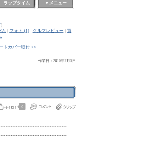
ラップタイム
▼メニュー
グ
)
バム
|
フォト (1)
|
クルマレビュー
|
買
ム
ートカバー取付 >>
作業日：2010年7月5日
0