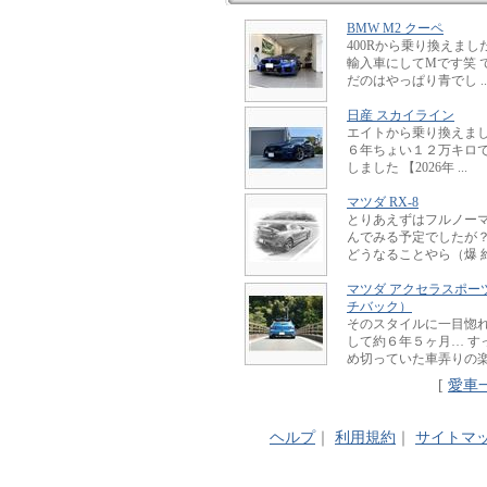
BMW M2 クーペ
400Rから乗り換えました
輸入車にしてMです笑 
だのはやっぱり青でし ..
日産 スカイライン
エイトから乗り換えました
６年ちょい１２万キロ
しました 【2026年 ...
マツダ RX-8
とりあえずはフルノー
んでみる予定でしたが
どうなることやら（爆 約 .
マツダ アクセラスポー
チバック）
そのスタイルに一目惚
して約６年５ヶ月… す
め切っていた車弄りの楽しさ
[
愛車
ヘルプ
｜
利用規約
｜
サイトマ