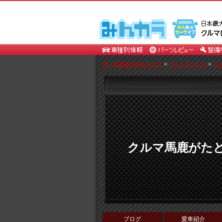
車・自動車SNSみんカラ
>
フォトアルバム
>
フ
クルマ馬鹿がた
ブログ
愛車紹介