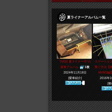
夏ライナーアルバム一覧
"2代目 夏ライナー号"の
スマートル
愛車アルバム
1枚
繋ぐ方法【
2024年11月18日
MVNO編
[愛車紹介]
2016年
[整