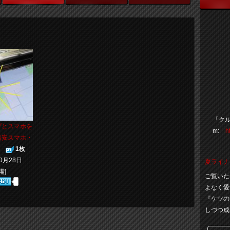
「クル
プとスマホを
m:
h
格安スマホ・
】
1枚
10月28日
夏ライナ
備]
ご覧いた
よなく愛
『ケツの
しづつ成長