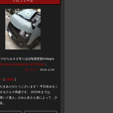
プロフィール
マがらみネタ等☆ほぼ毎週更新Instagra
ttps://www.instagram.com/72liner/
」
何シテル？
05/16 12:05
ー
[
京都府
]
だきありがとうございます！ 平日休みをこ
するクルマ馬鹿です。 2015年までは、
青いド素人』がみん友さん達によって、少
...