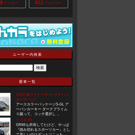
9
512
フォロー
フォロワー
ユーザー内検索
愛車一覧
2代目 夏ライナー号 (トヨタ ハイ
エースバン)
アースカラーパッケージS-GL ア
ーバンカーキー ダークプライム
Ⅱ蹴って、コッチ選択し ...
トヨタ 86
GR86も所有してたけど、やっぱ
『踏み切れるスポーツカー』とし
て楽しいのはダントツこっち ...