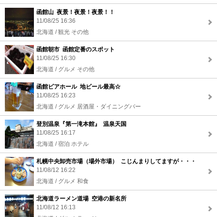
函館山 夜景！夜景！夜景！！
11/08/25 16:36
北海道 / 観光 その他
函館朝市 函館定番のスポット
11/08/25 16:30
北海道 / グルメ その他
函館ビアホール 地ビール最高☆
11/08/25 16:23
北海道 / グルメ 居酒屋・ダイニングバー
登別温泉『第一滝本館』 温泉天国
11/08/25 16:17
北海道 / 宿泊 ホテル
札幌中央卸売市場（場外市場） こじんまりしてますが・・・
11/08/12 16:22
北海道 / グルメ 和食
北海道ラーメン道場 空港の新名所
11/08/12 16:13