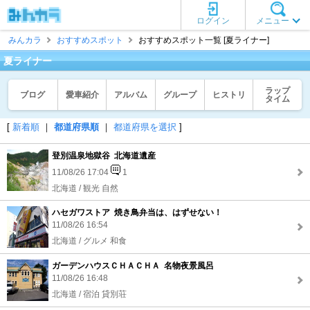
ログイン
メニュー
みんカラ
おすすめスポット
おすすめスポット一覧 [夏ライナー]
夏ライナー
ラップ
ブログ
愛車紹介
アルバム
グループ
ヒストリ
タイム
[
新着順
｜
都道府県順
｜
都道府県を選択
]
登別温泉地獄谷 北海道遺産
11/08/26 17:04
1
北海道 / 観光 自然
ハセガワストア 焼き鳥弁当は、はずせない！
11/08/26 16:54
北海道 / グルメ 和食
ガーデンハウスＣＨＡＣＨＡ 名物夜景風呂
11/08/26 16:48
北海道 / 宿泊 貸別荘