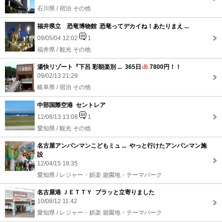
石川県 / 宿泊 その他
福井県立 恐竜博物館 恐竜ってデカイね！あたりまえ ...
09/05/04 12:02
1
福井県 / 観光 その他
湯快リゾート『下呂 彩朝楽別 ... 365日
7800円！！
09/02/13 21:29
岐阜県 / 宿泊 その他
中部国際空港 セントレア
12/08/13 13:08
1
愛知県 / 観光 その他
名古屋アンパンマンこどもミュ ... やっと行けたアンパンマン施
設
12/04/15 18:35
愛知県 / レジャー・娯楽 遊園地・テーマパーク
名古屋港 ＪＥＴＴＹ ブラッと立寄りました
10/08/12 11:42
愛知県 / レジャー・娯楽 遊園地・テーマパーク