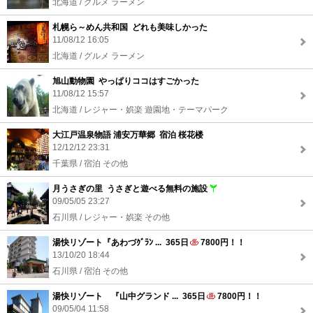
北海道 / グルメ ラーメン
札幌ら～めん共和国 どれも美味しかった
11/08/12 16:05
北海道 / グルメ ラーメン
旭山動物園 やっぱりココはすごかった
11/08/12 15:57
北海道 / レジャー・娯楽 遊園地・テーマパーク
大江戸温泉物語 浦安万華郷 宿泊 桜花楼
12/12/12 23:31
千葉県 / 宿泊 その他
月うさぎの里 うさぎと遊べる無料の施設
09/05/05 23:27
石川県 / レジャー・娯楽 その他
湯快リゾート『あわづｸﾞﾗﾝ ... 365日
7800円！！
13/10/20 18:44
石川県 / 宿泊 その他
湯快リゾート 『山中グランド ... 365日
7800円！！
09/05/04 11:58