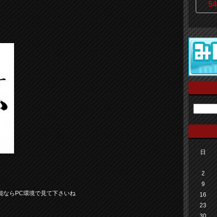
54
日
2
9
能ならPC環境で見て下さいね
16
23
30