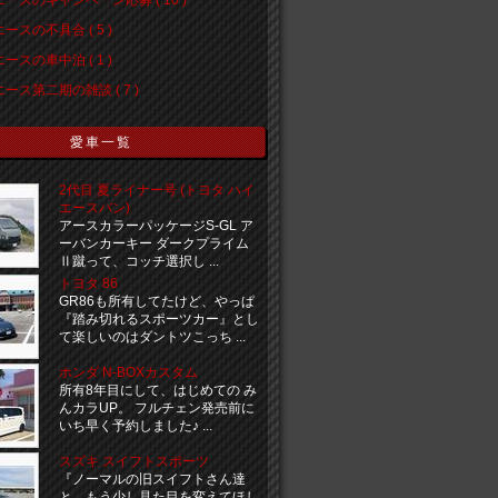
ースの不具合 ( 5 )
ースの車中泊 ( 1 )
ース第二期の雑談 ( 7 )
愛車一覧
2代目 夏ライナー号 (トヨタ ハイ
エースバン)
アースカラーパッケージS-GL ア
ーバンカーキー ダークプライム
Ⅱ蹴って、コッチ選択し ...
トヨタ 86
GR86も所有してたけど、やっぱ
『踏み切れるスポーツカー』とし
て楽しいのはダントツこっち ...
ホンダ N-BOXカスタム
所有8年目にして、はじめての み
んカラUP。 フルチェン発売前に
いち早く予約しました♪ ...
スズキ スイフトスポーツ
『ノーマルの旧スイフトさん達
と、もう少し見た目を変えてほし