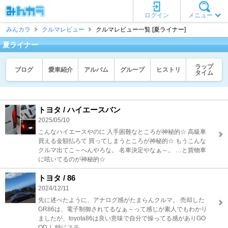
ログイン
メニュー
みんカラ
クルマレビュー
クルマレビュー一覧 [夏ライナー]
夏ライナー
ラップ
ブログ
愛車紹介
アルバム
グループ
ヒストリ
タイム
トヨタ / ハイエースバン
2025/05/10
こんなハイエースやのに 入手困難なところが神秘的☆ 高級車
買える金額払ろて 買ってしまうところが神秘的☆ もうこんな
クルマ出てこ～へんやろな。 名車決定やなぁ～。 …と貨物車
に呟いてるのが神秘的☆
トヨタ / 86
2024/12/11
先に述べたように、アナログ感がたまらんクルマ。 売却した
GR86は、電子制御されてるなぁ～って感じが素人でもわかり
ましたが、toyota86は良い意味で自分で操ってる感がありGO
OD！ 特にステ ...