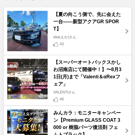
【夏の向こう側で、先に会えた
一台――新型アクアGR SPOR
T】
eka(えか)さん
43
【スーパーオートバックスかし
わ沼南店にて開催中！】〜8月3
1日(月)まで「Valenti＆αRexフ
ェア」
VALENTIさん
46
みんカラ：モニターキャンペー
ン【Premium GLASS COAT 3
000 or 樹脂パーツ復活剤 フェ
ムトブラック】