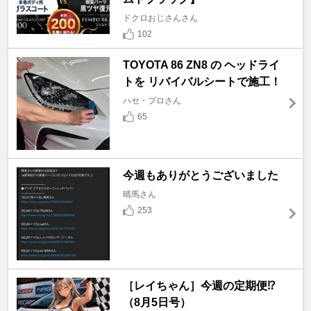
ドクロおじさんさん
102
TOYOTA 86 ZN8 の ヘッドライ
トを リバイバルシートで施工！
ハセ・プロさん
65
今週もありがとうございました
晴馬さん
253
［レイちゃん］今週の定期便⁉️
（8月5日号）