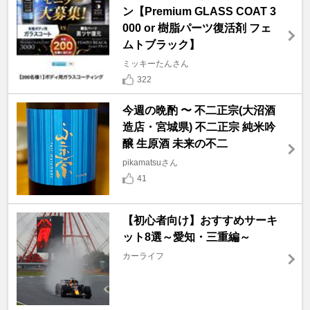
ン【Premium GLASS COAT 3
000 or 樹脂パーツ復活剤 フェ
ムトブラック】
ミッキーたんさん
322
今週の晩酌 〜 不二正宗(大沼酒
造店・宮城県) 不二正宗 純米吟
醸 生原酒 未来の不二
pikamatsuさん
41
【初心者向け】おすすめサーキ
ット8選～愛知・三重編～
カーライフ