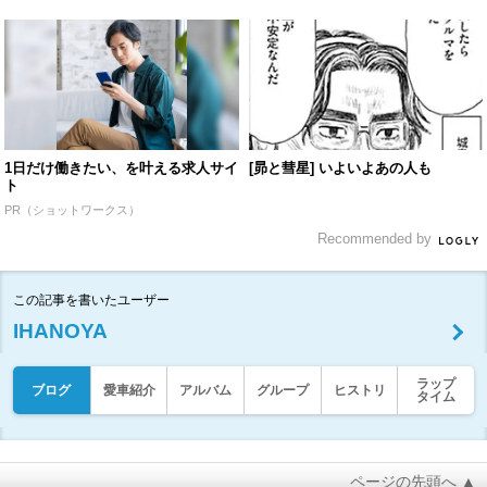
1日だけ働きたい、を叶える求人サイ
[昴と彗星] いよいよあの人も
ト
PR（ショットワークス）
Recommended by
この記事を書いたユーザー
IHANOYA
ラップ
ブログ
愛車紹介
アルバム
グループ
ヒストリ
タイム
ページの先頭へ ▲