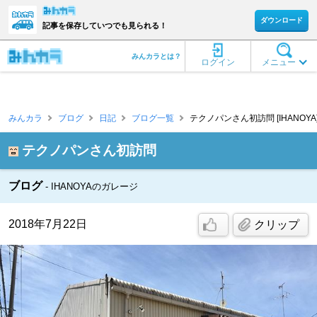
ダウンロード
記事を保存していつでも見られる！
みんカラとは？
ログイン
メニュー
みんカラ
ブログ
日記
ブログ一覧
テクノパンさん初訪問 [IHANOYA
テクノパンさん初訪問
ブログ
IHANOYAのガレージ
2018年7月22日
クリップ