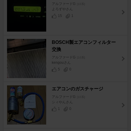
アルファードG
[10系]
よろずやさん
15
1
BOSCH製エアコンフィルター
交換
アルファードG
[10系]
kengouさん
5
0
エアコンのガスチャージ
アルファードG
[10系]
シィやんさん
1
0