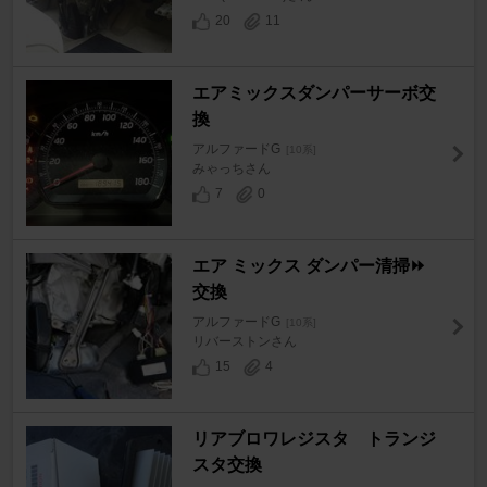
20
11
エアミックスダンパーサーボ交
換
アルファードG
[10系]
みゃっちさん
7
0
エア ミックス ダンパー清掃⏩
交換
アルファードG
[10系]
リバーストンさん
15
4
リアブロワレジスタ トランジ
スタ交換