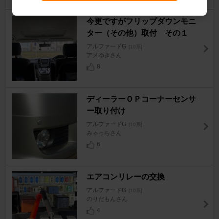
今更ですがフリップダウンモニ
ター（その他）取付 その１
アルファードG
[10系]
アメゆきさん
8
ディーラーＯＰコーナーセンサ
ー取り付け
アルファードG
[10系]
みゃっちさん
6
エアコンリレーの交換
アルファードG
[10系]
のりだもんさん
4