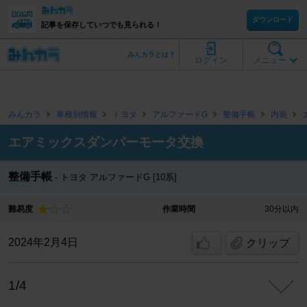
ダウンロード
記事を保存していつでも見られる！
みんカラとは？
ログイン
メニュー
みんカラ
車種別情報
トヨタ
アルファードG
整備手帳
内装
エアミックスダンパーモータ交換
整備手帳
トヨタ アルファードG [10系]
難易度
作業時間
30分以内
2024年2月4日
クリップ
1/4