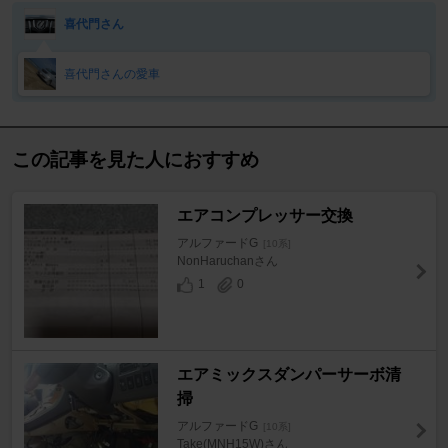
喜代門さん
喜代門さんの愛車
この記事を見た人におすすめ
エアコンプレッサー交換
アルファードG
[10系]
NonHaruchanさん
1
0
エアミックスダンパーサーボ清
掃
アルファードG
[10系]
Take(MNH15W)さん