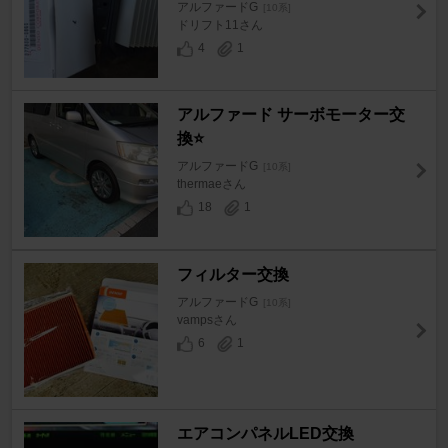
アルファードG
[10系]
ドリフト11さん
4
1
アルファード サーボモーター交
換⭐️
アルファードG
[10系]
thermaeさん
18
1
フィルター交換
アルファードG
[10系]
vampsさん
6
1
エアコンパネルLED交換