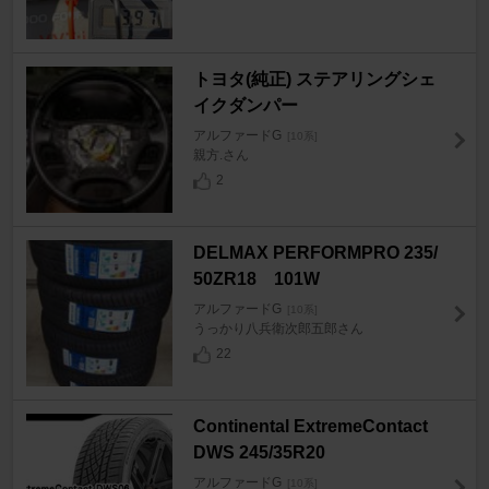
トヨタ(純正) ステアリングシェ
イクダンパー
アルファードG
[10系]
親方.さん
2
DELMAX PERFORMPRO 235/
50ZR18 101W
アルファードG
[10系]
うっかり八兵衛次郎五郎さん
22
Continental ExtremeContact
DWS 245/35R20
アルファードG
[10系]