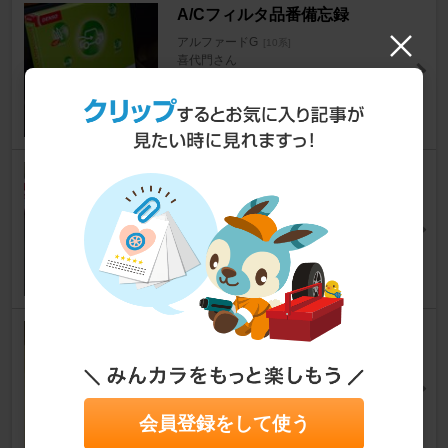
A/Cフィルタ品番備忘録
アルファードG
[10系]
喜代門さん
6
1
エアコンフィルター交換
アルファードG
[10系]
マーク１００さん
3
0
ブレーキキャリパーオーバーホ
ール（リア）－2
アルファードG
[10系]
洗車男さん
会員登録をして使う
13