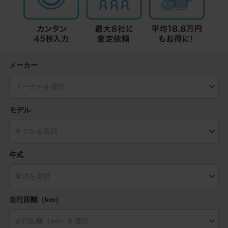
メーカー
モデル
年式
走行距離（km）