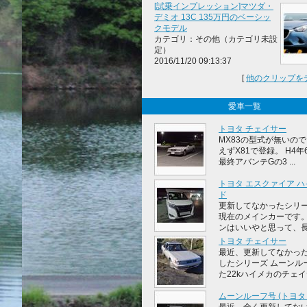
[試乗インプレッション]マツダ・
デミオ 13C 135万円のベーシッ
クモデル
カテゴリ：その他（カテゴリ未設
定）
2016/11/20 09:13:37
[
他のクリップを
愛車一覧
トヨタ チェイサー
MX83の型式が無いの
えずX81で登録。 H4
最終アバンテGの3 ...
トヨタ エスクァイア 
ド
更新してなかったシリー
現在のメインカーです。
ンはいいやと思って、長年セ
トヨタ チェイサー
最近、更新してなかっ
したシリーズ ムーンル
た22kハイメカのチェイサ 
ムーンルーフ号 (トヨタ 