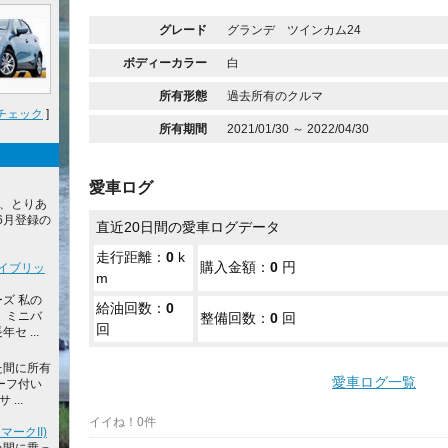
グレード
グランデ ツインカム24
ボディーカラー
白
所有形態
過去所有のクルマ
チェック
]
所有期間
2021/01/30 ～ 2022/04/30
愛車ログ
で、とりあ
年6月登録の
直近20日間の愛車ログデータ
走行距離：
0
k
購入金額：
0
円
ハイブリッ
m
ズ 私の
給油回数：
0
 ミニバ
整備回数：
0
回
回
 ...
た間に所有
愛車ログ一覧
ーフ付い
...
イイね！0件
マークII)