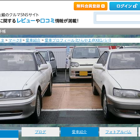
ヨタ
>
マークII
>
愛車紹介
>
愛車プロフィール [ひらやま@X81パパ]
ブログ
愛車紹介
フォトアルバム