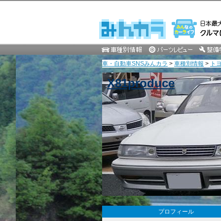
車・自動車SNSみんカラ
>
車種別情報
>
ト
X81produce
プロフィール