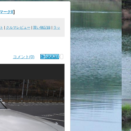
]
マークII
ト
|
クルマレビュー
|
買い物記録
|
ラッ
コメント(0)