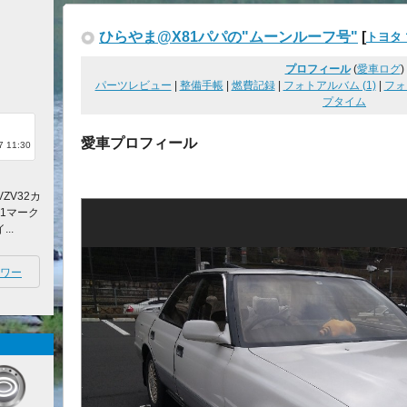
ひらやま@X81パパの"ムーンルーフ号"
[
トヨタ 
プロフィール
(
愛車ログ
)
パーツレビュー
|
整備手帳
|
燃費記録
|
フォトアルバム (1)
|
フォ
プタイム
愛車プロフィール
 11:30
ZV32カ
81マーク
..
ワー