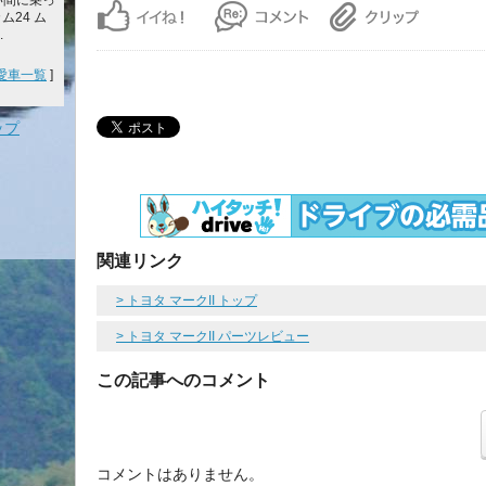
い間に乗っ
ム24 ム
.
愛車一覧
]
ップ
関連リンク
> トヨタ マークII トップ
> トヨタ マークII パーツレビュー
この記事へのコメント
コメントはありません。