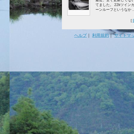
最近、全く更新してな
てました。 22kツインカ
ーンルーフというなか ..
[
ヘルプ
｜
利用規約
｜
サイトマ