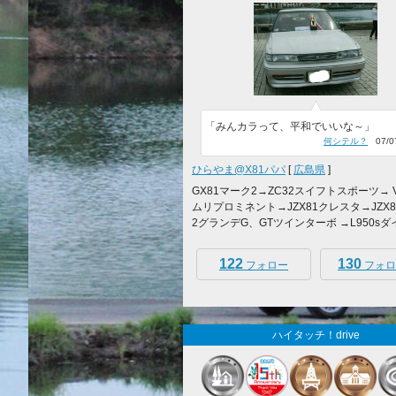
「みんカラって、平和でいいな～」
何シテル？
07/07
ひらやま@X81パパ
[
広島県
]
GX81マーク2→ZC32スイフトスポーツ→ V
ムリプロミネント→JZX81クレスタ→JZX
2グランデG、GTツインターボ →L950sダイ.
122
130
フォロー
フォロ
ハイタッチ！drive