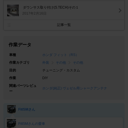
ダウンサス取り付け(S.TECH)その１
2017年2月16日
記事一覧
作業データ
車種
ホンダ フィット（RS）
作業カテゴリ
外装
その他
その他
目的
チューニング・カスタム
作業
DIY
関連パーツレビュ
ホンダ(純正) ヴェゼル用シャークアンテナ
ー
FitISMさん
FitISMさんの愛車