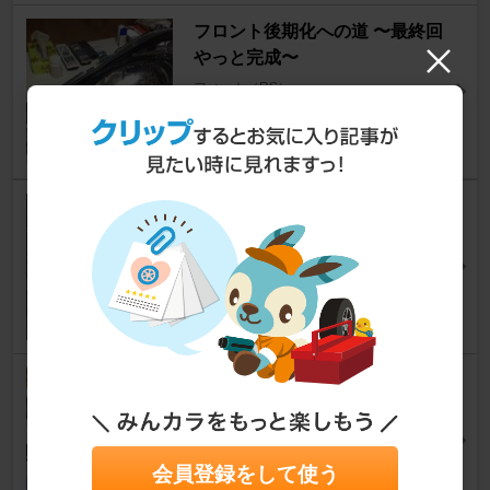
フロント後期化への道 〜最終回
やっと完成〜
フィット（RS）
やらさん
68
3
(140330)Original Raer Reflect
orの作製・・・
フィット（RS）
TYPE-ARAさん
13
2
自作ステッカー作成
フィット（RS）
ほみさん
47
5
会員登録をして使う