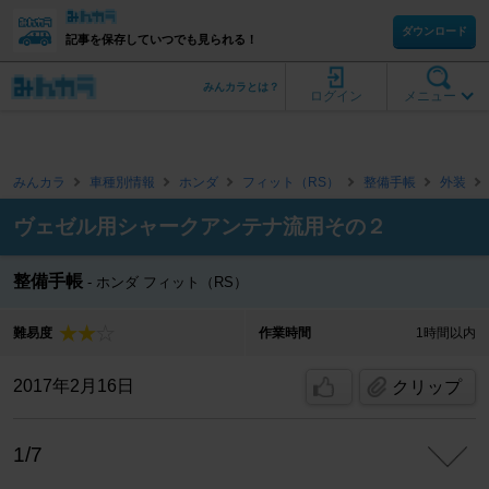
ダウンロード
記事を保存していつでも見られる！
みんカラとは？
ログイン
メニュー
みんカラ
車種別情報
ホンダ
フィット（RS）
整備手帳
外装
ヴェゼル用シャークアンテナ流用その２
整備手帳
ホンダ フィット（RS）
難易度
作業時間
1時間以内
2017年2月16日
クリップ
1/7