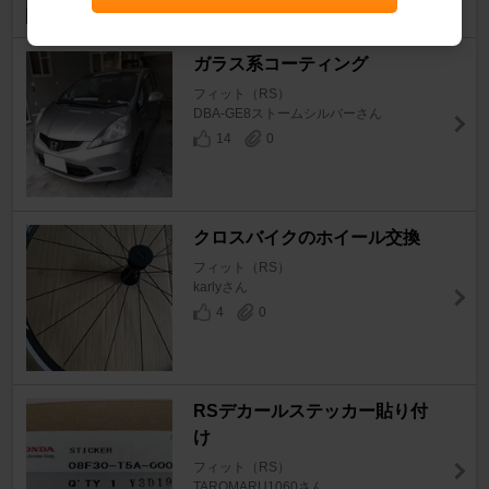
ガラス系コーティング
フィット（RS）
DBA-GE8ストームシルバーさん
14
0
クロスバイクのホイール交換
フィット（RS）
karlyさん
4
0
RSデカールステッカー貼り付
け
フィット（RS）
TAROMARU1060さん