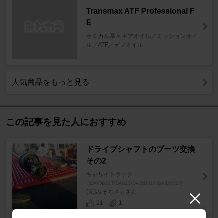
Transmax ATF Professional F
E
ケミカル系 > ギアオイル／ミッションオイ
ル／ATF／デフオイル
人気商品をもっと見る
この記事を見た人におすすめ
ドライブシャフトのブーツ交換
その2
キャリイトラック
[DA/DB71T/DA81T/DA/DB41T/DA/DB51T]
(元)みそぢメカさん
21
1