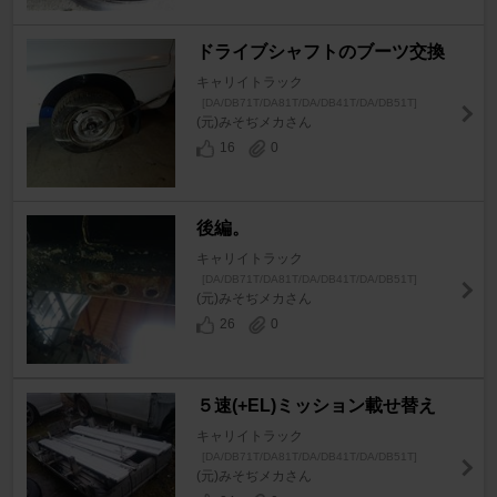
ドライブシャフトのブーツ交換
キャリイトラック
[DA/DB71T/DA81T/DA/DB41T/DA/DB51T]
(元)みそぢメカさん
16
0
後編。
キャリイトラック
[DA/DB71T/DA81T/DA/DB41T/DA/DB51T]
(元)みそぢメカさん
26
0
５速(+EL)ミッション載せ替え
キャリイトラック
[DA/DB71T/DA81T/DA/DB41T/DA/DB51T]
(元)みそぢメカさん