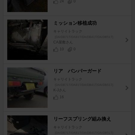
24
0
ミッション移植成功
キャリイトラック
[DA/DB71T/DA81T/DA/DB41T/DA/DB51T]
CA屋敷さん
10
0
リア バンパーガード
キャリイトラック
[DA/DB71T/DA81T/DA/DB41T/DA/DB51T]
K-Jさん
16
リーフスプリング組み換え
キャリイトラック
[DA/DB71T/DA81T/DA/DB41T/DA/DB51T]