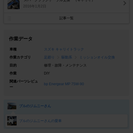
スパークプラグケーブル交換 （キャリイ）
2016年1月2日
記事一覧
作業データ
車種
スズキ キャリイトラック
作業カテゴリ
足廻り
駆動系
ミッションオイル交換
目的
修理・故障・メンテナンス
作業
DIY
関連パーツレビュ
bp Energear MP 75W-90
ー
ブルのジムニーさん
ブルのジムニーさんの愛車