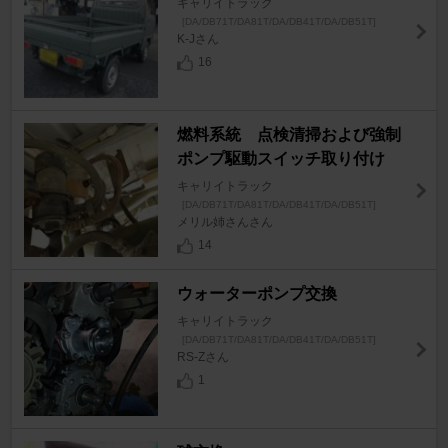
キャリイトラック
[DA/DB71T/DA81T/DA/DB41T/DA/DB51T]
K-Jさん
16
燃料系統 点検清掃および強制
ポンプ駆動スイッチ取り付け
キャリイトラック
[DA/DB71T/DA81T/DA/DB41T/DA/DB51T]
メリル姉さんさん
14
ウォーターポンプ交換
キャリイトラック
[DA/DB71T/DA81T/DA/DB41T/DA/DB51T]
RS-Zさん
1