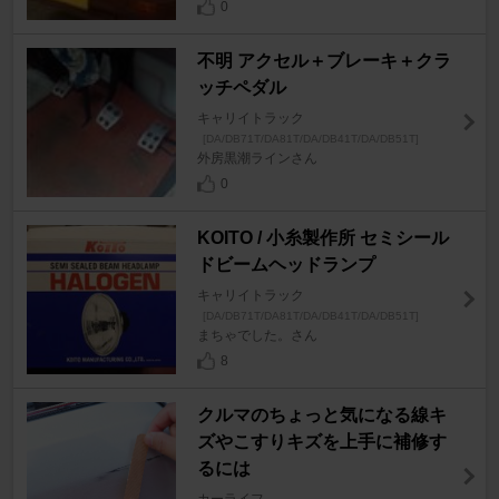
0
不明 アクセル＋ブレーキ＋クラ
ッチペダル
キャリイトラック
[DA/DB71T/DA81T/DA/DB41T/DA/DB51T]
外房黒潮ラインさん
0
KOITO / 小糸製作所 セミシール
ドビームヘッドランプ
キャリイトラック
[DA/DB71T/DA81T/DA/DB41T/DA/DB51T]
まちゃでした。さん
8
クルマのちょっと気になる線キ
ズやこすりキズを上手に補修す
るには
カーライフ