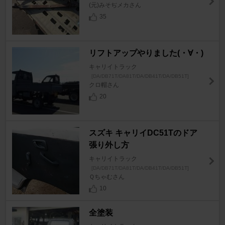
(元)みそぢメカさん
35
リフトアップやりました(・∀・)
キャリイトラック
[DA/DB71T/DA81T/DA/DB41T/DA/DB51T]
クロ帽さん
20
スズキ キャリイDC51Tのドア
張り外し方
キャリイトラック
[DA/DB71T/DA81T/DA/DB41T/DA/DB51T]
Ｑちゃむさん
10
全塗装