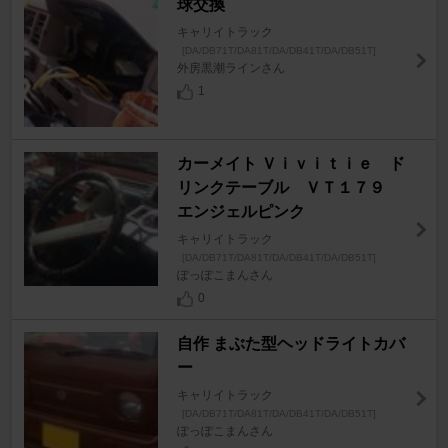
球交換
キャリイトラック
[DA/DB71T/DA81T/DA/DB41T/DA/DB51T]
外房黒潮ラインさん
1
カーメイト Ｖｉｖｉｔｉｅ ド
リンクテーブル ＶＴ１７９
エンジェルピンク
キャリイトラック
[DA/DB71T/DA81T/DA/DB41T/DA/DB51T]
ぽっぽこまんさん
0
自作 まぶた型ヘッドライトカバ
ー
キャリイトラック
[DA/DB71T/DA81T/DA/DB41T/DA/DB51T]
ぽっぽこまんさん