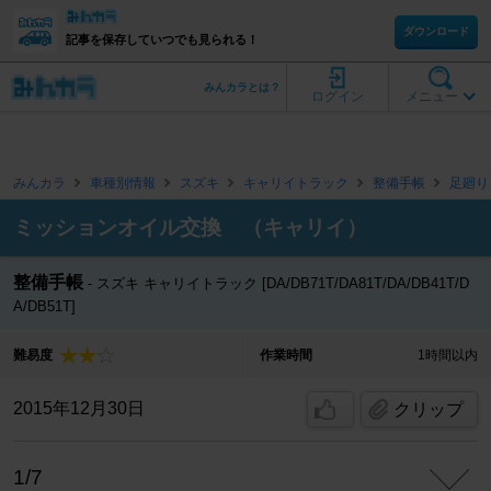
ダウンロード
記事を保存していつでも見られる！
みんカラとは？
ログイン
メニュー
みんカラ
車種別情報
スズキ
キャリイトラック
整備手帳
足廻り
ミッションオイル交換 （キャリイ）
整備手帳
スズキ キャリイトラック [DA/DB71T/DA81T/DA/DB41T/D
A/DB51T]
難易度
作業時間
1時間以内
2015年12月30日
クリップ
1/7