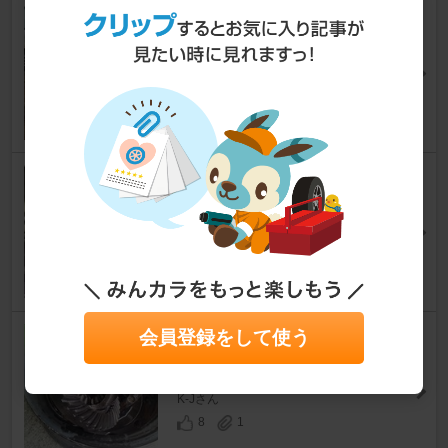
ミッションブローからの書なし
部品取ゲットー
キャリイトラック
[DA/DB71T/DA81T/DA/DB41T/DA/DB51T]
CA屋敷さん
5
0
キャリイ センターアームブッ
シュ交換
キャリイトラック
[DA/DB71T/DA81T/DA/DB41T/DA/DB51T]
ようかん仙人さん
2
1
会員登録をして使う
溶接デフロック
キャリイトラック
[DA/DB71T/DA81T/DA/DB41T/DA/DB51T]
K-Jさん
8
1