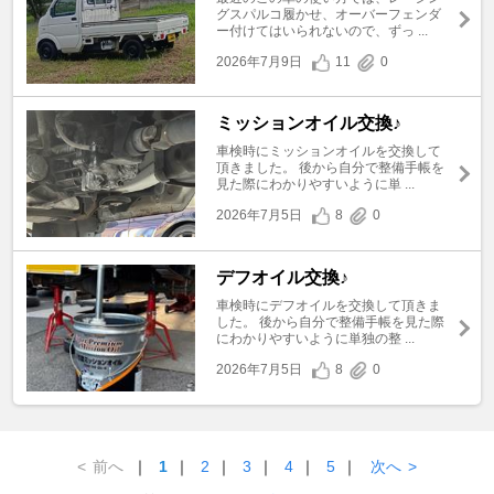
グスパルコ履かせ、オーバーフェンダ
ー付けてはいられないので、ずっ ...
2026年7月9日
11
0
ミッションオイル交換♪
車検時にミッションオイルを交換して
頂きました。 後から自分で整備手帳を
見た際にわかりやすいように単 ...
2026年7月5日
8
0
デフオイル交換♪
車検時にデフオイルを交換して頂きま
した。 後から自分で整備手帳を見た際
にわかりやすいように単独の整 ...
2026年7月5日
8
0
<
前へ
｜
1
｜
2
｜
3
｜
4
｜
5
｜
次へ
>