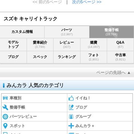
<< 前の5ページ
｜
次の5ページ >>
スズキ キャリイトラック
パーツ
整備手帳
カスタム情報
(12,967)
(10,768)
モデル
愛車紹介
レビュー
燃費
Q&A
トップ
(3,799)
(307)
(14,067)
(67)
フォト
中古車
ブログ
スペック
ランキング
(2,901)
(3,921)
ページの先頭へ ▲
みんカラ 人気のカテゴリ
車種別
イイね！
整備手帳
ブログ
パーツレビュー
グループ
スポット
みんカラ＋