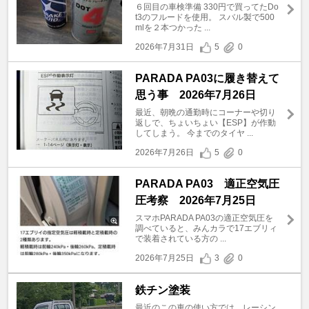
６回目の車検準備 330円で買ってたDo
t3のフルードを使用。 スバル製で500
mlを２本つかった ...
2026年7月31日
5
0
PARADA PA03に履き替えて
思う事 2026年7月26日
最近、朝晩の通勤時にコーナーや切り
返しで、ちょいちょい【ESP】が作動
してしまう。 今までのタイヤ ...
2026年7月26日
5
0
PARADA PA03 適正空気圧
圧考察 2026年7月25日
スマホPARADA PA03の適正空気圧を
調べていると、みんカラで17エブリィ
で装着されている方の ...
2026年7月25日
3
0
鉄チン塗装
最近のこの車の使い方では、レーシン