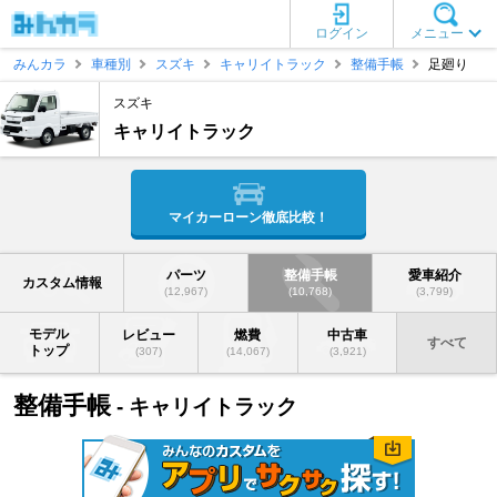
ログイン
メニュー
みんカラ
車種別
スズキ
キャリイトラック
整備手帳
足廻り
スズキ
キャリイトラック
マイカーローン徹底比較！
パーツ
整備手帳
愛車紹介
カスタム情報
(12,967)
(10,768)
(3,799)
モデル
レビュー
燃費
中古車
すべて
トップ
(307)
(14,067)
(3,921)
整備手帳
- キャリイトラック