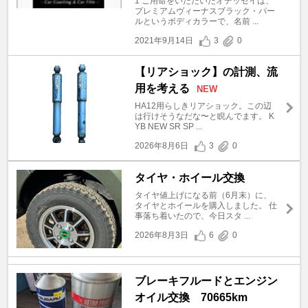
1 ご用命をいただいたオデッセイは、
プレミアムヴィーナスブラック・パー
ルというボディカラーで、名前 ...
2021年9月14日
3
0
【リアショック】の計測、流
用を考える
NEW
HA12用らしきリアショック。この辺
は行けそうなだな〜と睨んでます。 K
YB NEW SR SP ...
2026年8月6日
3
0
タイヤ・ホイール交換
タイヤ値上げになる前（6月末）に、
タイヤとホイールを購入しました。 仕
事落ち着いたので、今日スタ ...
2026年8月3日
6
0
ブレーキフルードとエンジン
オイル交換 70665km