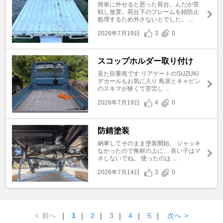
簡単に外せると思った荷台。んだが苦
戦し放置。荷台下のフレームを錆防止
処理するため外さないとでした。 ...
2026年7月19日
3
0
スコップホルダー取り付け
見た目重視です リアゲートのSUZUKI
デカールもお気に入り 鳥居とキャビン
のスキマが狭くて苦労し ...
2026年7月19日
4
0
防錆塗装
納車してそのまま塗装開始。 ジャッキ
なかったので角材の上に… 良い子はマ
ネしないでね。 使ったのは ...
2026年7月14日
3
0
<
前へ
｜
1
｜
2
｜
3
｜
4
｜
5
｜
次へ
>