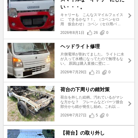
い・・・。
キャリーも こんなスマイルフェイス
に できるかな？！。（コペンセロ
用 仮合わせ） コペン（セロ用バ ...
2026年8月1日
26
0
ヘッドライト修理
片側電球が割れてました。 ライトに水
が入って水槽になってたので無理もな
い。 原因は購入直後に壁に ...
2026年7月29日
21
0
荷台の下周りの錆対策
荷台を外した絵柄。汚れているがマシ
な方かな？ フレームなどパーツ接合
部分から錆が発生し始め。これ以 ...
2026年7月27日
5
0
【荷台】の取り外し