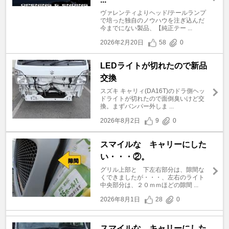
ヴァレンティよりヘッド/テールランプ
で培った独自のノウハウを注ぎ込んだ
今までにない製品、【純正テー ...
2026年2月20日
58
0
LEDライトが切れたので新品
交換
スズキ キャリィ(DA16T)のドラ側ヘッ
ドライトが切れたので面倒臭いけど交
換。まずバンパー外しま ...
2026年8月2日
9
0
スマイルな キャリーにした
い・・・②。
グリル上部と 下左右部分は、隙間な
くできましたが・・・、左右のライト
中央部分は、２０ｍｍほどの隙間 ...
2026年8月1日
28
0
スマイルな キャリーにした