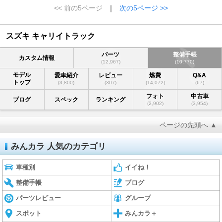
<< 前の5ページ
｜
次の5ページ >>
スズキ キャリイトラック
パーツ
整備手帳
カスタム情報
(12,967)
(10,770)
モデル
愛車紹介
レビュー
燃費
Q&A
トップ
(3,800)
(307)
(14,072)
(67)
フォト
中古車
ブログ
スペック
ランキング
(2,902)
(3,954)
ページの先頭へ ▲
みんカラ 人気のカテゴリ
車種別
イイね！
整備手帳
ブログ
パーツレビュー
グループ
スポット
みんカラ＋