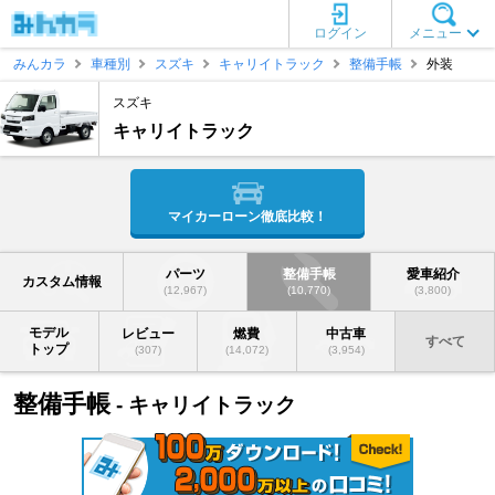
ログイン
メニュー
みんカラ
車種別
スズキ
キャリイトラック
整備手帳
外装
スズキ
キャリイトラック
マイカーローン徹底比較！
パーツ
整備手帳
愛車紹介
カスタム情報
(12,967)
(10,770)
(3,800)
モデル
レビュー
燃費
中古車
すべて
トップ
(307)
(14,072)
(3,954)
整備手帳
- キャリイトラック