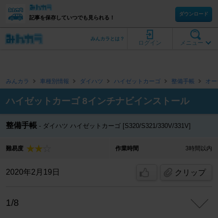
ダウンロード
記事を保存していつでも見られる！
みんカラとは？
ログイン
メニュー
みんカラ
車種別情報
ダイハツ
ハイゼットカーゴ
整備手帳
オー
ハイゼットカーゴ 8インチナビインストール
整備手帳
ダイハツ ハイゼットカーゴ [S320/S321/330V/331V]
難易度
作業時間
3時間以内
2020年2月19日
クリップ
1/8