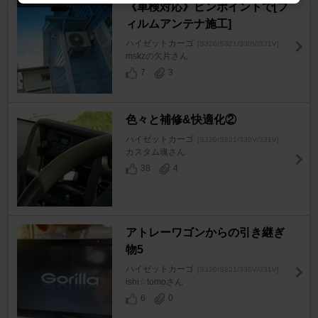
《車検対応》ピンポイントで[フ
ィルムアンテナ施工]
ハイゼットカーゴ
[S320/S321/330V/331V]
mskzの欠片さん
7
3
色々と補修&快適化②
ハイゼットカーゴ
[S320/S321/330V/331V]
カスタム魂さん
38
4
アトレーワゴンからの引き継ぎ
物5
ハイゼットカーゴ
[S320/S321/330V/331V]
ishi☆tomoさん
6
0