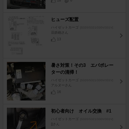
18
0
ヒューズ配置
ハイゼットカーゴ
[S320/S321/330V/331V]
豆鉄砲さん
13
暑さ対策！その3 エバポレー
ターの清掃！
ハイゼットカーゴ
[S320/S321/330V/331V]
アルヌーさん
16
初心者向け オイル交換 #1
ハイゼットカーゴ
[S320/S321/330V/331V]
[]さん