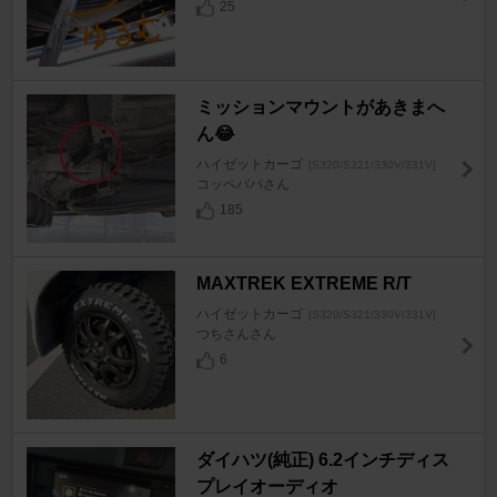
25
ミッションマウントがあきまへ
ん😂
ハイゼットカーゴ
[S320/S321/330V/331V]
コッペパパさん
185
MAXTREK EXTREME R/T
ハイゼットカーゴ
[S320/S321/330V/331V]
つちさんさん
6
ダイハツ(純正) 6.2インチディス
プレイオーディオ