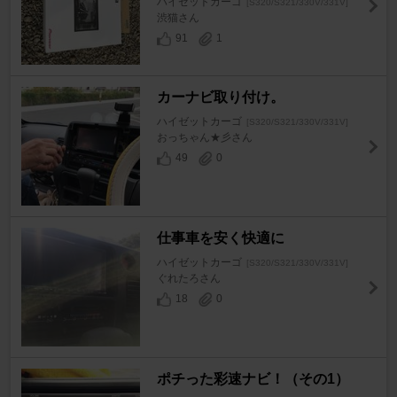
ハイゼットカーゴ
[S320/S321/330V/331V]
渋猫さん
91
1
カーナビ取り付け。
ハイゼットカーゴ
[S320/S321/330V/331V]
おっちゃん★彡さん
49
0
仕事車を安く快適に
ハイゼットカーゴ
[S320/S321/330V/331V]
ぐれたろさん
18
0
ポチった彩速ナビ！（その1）