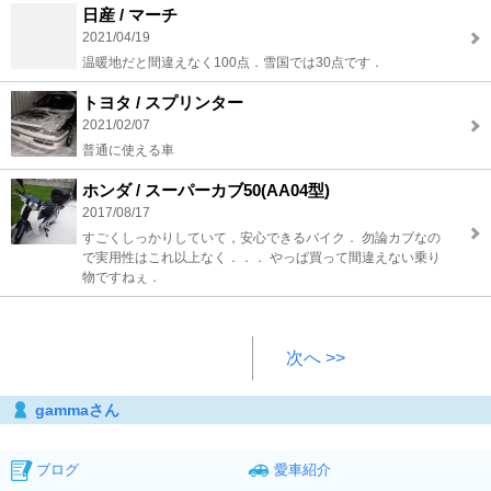
日産 / マーチ
2021/04/19
温暖地だと間違えなく100点．雪国では30点です．
トヨタ / スプリンター
2021/02/07
普通に使える車
ホンダ / スーパーカブ50(AA04型)
2017/08/17
すごくしっかりしていて，安心できるバイク． 勿論カブなの
で実用性はこれ以上なく．．． やっぱ買って間違えない乗り
物ですねぇ．
次へ >>
gammaさん
ブログ
愛車紹介