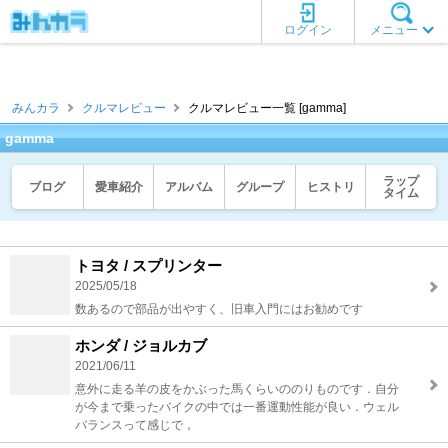
ログイン
メニュー
みんカラ
クルマレビュー
クルマレビュー一覧 [gamma]
gamma
ラップ
ブログ
愛車紹介
アルバム
グループ
ヒストリ
タイム
トヨタ / スプリンター
2025/05/18
数あるので部品が出やすく、旧車入門にはお勧めです
ホンダ / ジョルカブ
2021/06/11
意外に走る羊の皮をかぶった馬くらいののりものです．自分
が今まで乗ったバイクの中では一番運動性能が良い．ウェル
バランスって感じで，