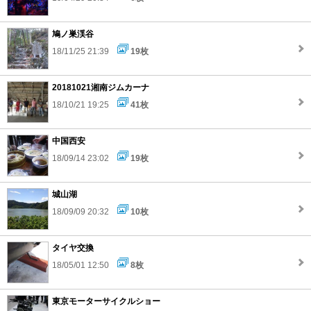
鳩ノ巣渓谷
18/11/25 21:39
19枚
20181021湘南ジムカーナ
18/10/21 19:25
41枚
中国西安
18/09/14 23:02
19枚
城山湖
18/09/09 20:32
10枚
タイヤ交換
18/05/01 12:50
8枚
東京モーターサイクルショー