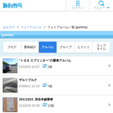
ログイン
メニュー
みんカラ
フォトアルバム
フォトアルバム一覧 [gamma]
gamma
ラップ
ブログ
愛車紹介
アルバム
グループ
ヒストリ
タイム
"トヨタ スプリンター"の愛車アルバム
23/10/15 22:07
1枚
ザルツブルク
22/09/11 21:33
7枚
20211024_宗谷本線乗車
21/10/24 20:28
12枚