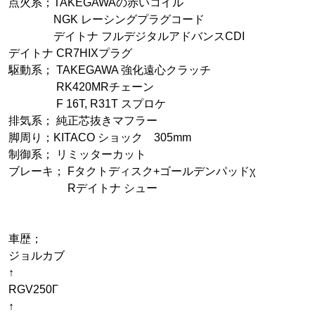
点火系；TAKEGAWAの赤いコイル
NGK レーシングプラグコード
デイトナ フルデジタルアドバンスCDI
デイトナ CR7HIXプラグ
駆動系； TAKEGAWA 強化遠心クラッチ
RK420MRチェーン
F 16T, R31T スプロケ
排気系； 純正芯抜きマフラー
脚周り；KITACO ショック 305mm
制御系； リミッターカット
ブレーキ； Fタクトディスク+ゴールデンパッドχ
Rデイトナ シュー
車歴；
ジョルカブ
↑
RGV250Γ
↑