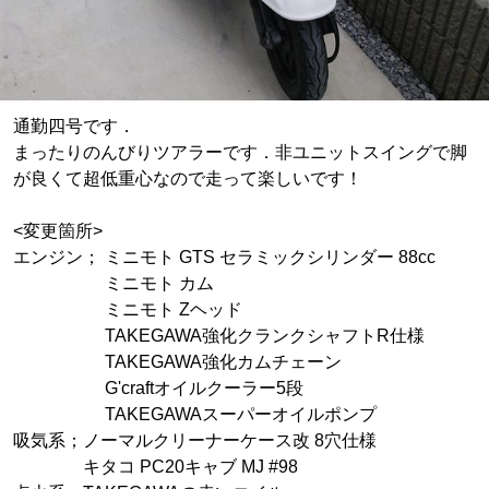
通勤四号です．
まったりのんびりツアラーです．非ユニットスイングで脚
が良くて超低重心なので走って楽しいです！
<変更箇所>
エンジン； ミニモト GTS セラミックシリンダー 88cc
ミニモト カム
ミニモト Zヘッド
TAKEGAWA強化クランクシャフトR仕様
TAKEGAWA強化カムチェーン
G'craftオイルクーラー5段
TAKEGAWAスーパーオイルポンプ
吸気系；ノーマルクリーナーケース改 8穴仕様
キタコ PC20キャブ MJ #98