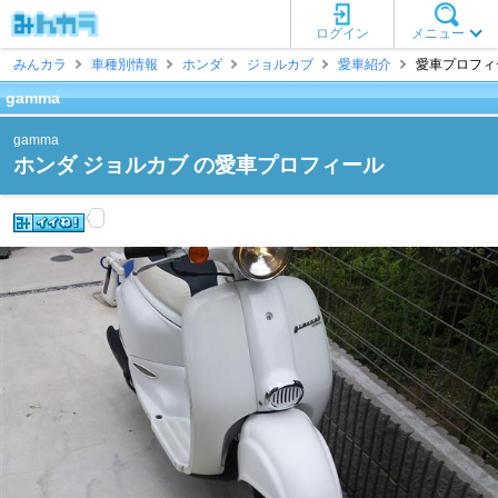
ログイン
メニュー
みんカラ
車種別情報
ホンダ
ジョルカブ
愛車紹介
愛車プロフィール
gamma
gamma
ホンダ ジョルカブ の愛車プロフィール