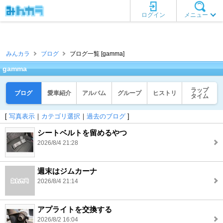
ログイン
メニュー
みんカラ
ブログ
ブログ一覧 [gamma]
gamma
ラップ
ブログ
愛車紹介
アルバム
グループ
ヒストリ
タイム
[
写真表示
｜
カテゴリ選択
｜
過去のブログ
]
シートベルトを留めるやつ
2026/8/4 21:28
週末はジムカーナ
2026/8/4 21:14
アプライトを交換する
2026/8/2 16:04