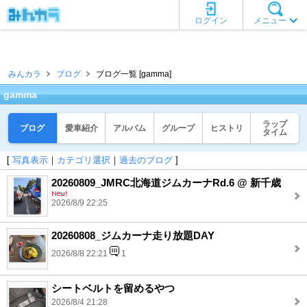
ログイン
メニュー
みんカラ
ブログ
ブログ一覧 [gamma]
gamma
ラップ
ブログ
愛車紹介
アルバム
グループ
ヒストリ
タイム
[
写真表示
｜
カテゴリ選択
｜
過去のブログ
]
20260809_JMRC北海道ジムカーナRd.6 @ 新千歳
2026/8/9 22:25
20260808_ジムカーナ走り放題DAY
2026/8/8 22:21
1
シートベルトを留めるやつ
2026/8/4 21:28