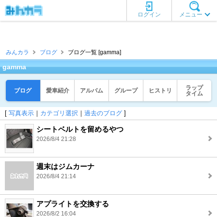
ログイン
メニュー
みんカラ
ブログ
ブログ一覧 [gamma]
gamma
ラップ
ブログ
愛車紹介
アルバム
グループ
ヒストリ
タイム
[
写真表示
｜
カテゴリ選択
｜
過去のブログ
]
シートベルトを留めるやつ
2026/8/4 21:28
週末はジムカーナ
2026/8/4 21:14
アプライトを交換する
2026/8/2 16:04