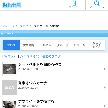
ログイン
メニュー
みんカラ
ブログ
ブログ一覧 [gamma]
gamma
ラップ
ブログ
愛車紹介
アルバム
グループ
ヒストリ
タイム
[
写真表示
｜
カテゴリ選択
｜
過去のブログ
]
シートベルトを留めるやつ
2026/8/4 21:28
週末はジムカーナ
2026/8/4 21:14
アプライトを交換する
2026/8/2 16:04