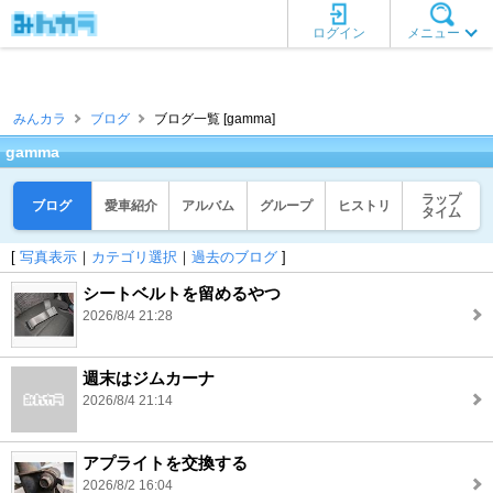
ログイン
メニュー
みんカラ
ブログ
ブログ一覧 [gamma]
gamma
ラップ
ブログ
愛車紹介
アルバム
グループ
ヒストリ
タイム
[
写真表示
｜
カテゴリ選択
｜
過去のブログ
]
シートベルトを留めるやつ
2026/8/4 21:28
週末はジムカーナ
2026/8/4 21:14
アプライトを交換する
2026/8/2 16:04