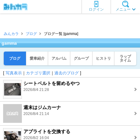
ログイン
メニュー
みんカラ
ブログ
ブログ一覧 [gamma]
gamma
ラップ
ブログ
愛車紹介
アルバム
グループ
ヒストリ
タイム
[
写真表示
｜
カテゴリ選択
｜
過去のブログ
]
シートベルトを留めるやつ
2026/8/4 21:28
週末はジムカーナ
2026/8/4 21:14
アプライトを交換する
2026/8/2 16:04