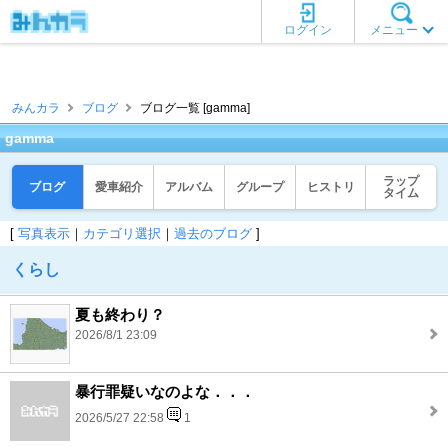
ログイン
メニュー
みんカラ
ブログ
ブログ一覧 [gamma]
gamma
ラップ
ブログ
愛車紹介
アルバム
グループ
ヒストリ
タイム
[
写真表示
｜
カテゴリ選択
｜
過去のブログ
]
くらし
夏も終わり？
2026/8/1 23:09
暴行罪疑いなのよな．．．
2026/5/27 22:58
1