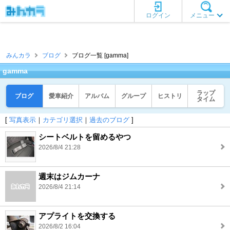
ログイン
メニュー
みんカラ
ブログ
ブログ一覧 [gamma]
gamma
ラップ
ブログ
愛車紹介
アルバム
グループ
ヒストリ
タイム
[
写真表示
｜
カテゴリ選択
｜
過去のブログ
]
シートベルトを留めるやつ
2026/8/4 21:28
週末はジムカーナ
2026/8/4 21:14
アプライトを交換する
2026/8/2 16:04