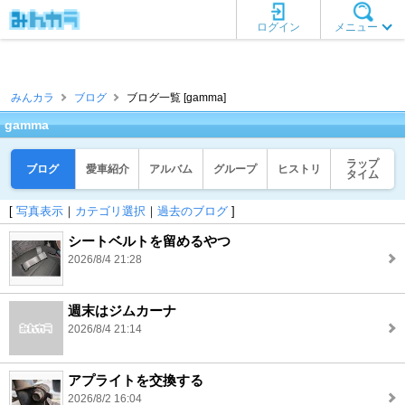
ログイン
メニュー
みんカラ
ブログ
ブログ一覧 [gamma]
gamma
ラップ
ブログ
愛車紹介
アルバム
グループ
ヒストリ
タイム
[
写真表示
｜
カテゴリ選択
｜
過去のブログ
]
シートベルトを留めるやつ
2026/8/4 21:28
週末はジムカーナ
2026/8/4 21:14
アプライトを交換する
2026/8/2 16:04