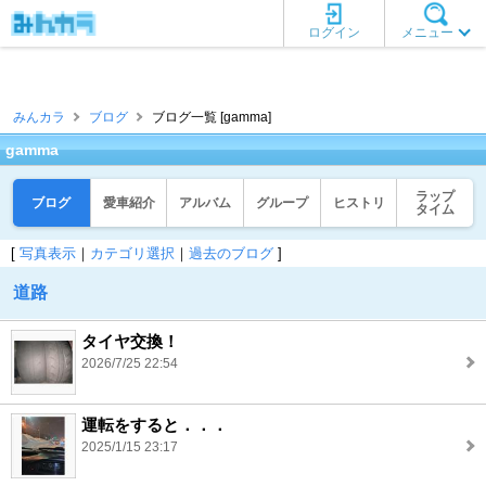
ログイン
メニュー
みんカラ
ブログ
ブログ一覧 [gamma]
gamma
ラップ
ブログ
愛車紹介
アルバム
グループ
ヒストリ
タイム
[
写真表示
｜
カテゴリ選択
｜
過去のブログ
]
道路
タイヤ交換！
2026/7/25 22:54
運転をすると．．．
2025/1/15 23:17