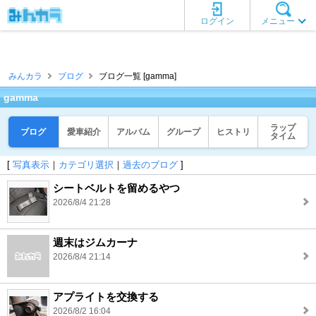
ログイン
メニュー
みんカラ
ブログ
ブログ一覧 [gamma]
gamma
ラップ
ブログ
愛車紹介
アルバム
グループ
ヒストリ
タイム
[
写真表示
｜
カテゴリ選択
｜
過去のブログ
]
シートベルトを留めるやつ
2026/8/4 21:28
週末はジムカーナ
2026/8/4 21:14
アプライトを交換する
2026/8/2 16:04