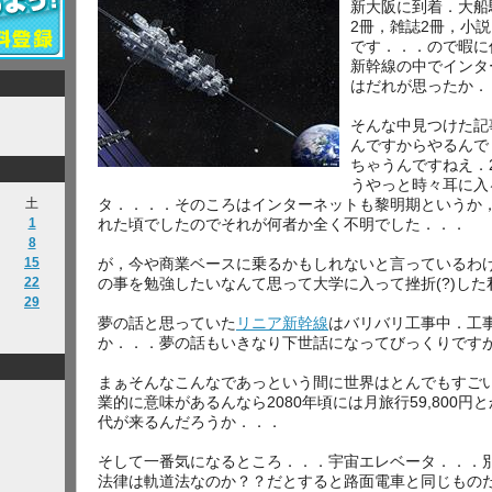
新大阪に到着．大船
2冊，雑誌2冊，小
です．．．ので暇に
新幹線の中でインタ
はだれが思ったか．
そんな中見つけた記
んですからやるんで
ちゃうんですねえ．
うやっと時々耳に入
タ．．．．そのころはインターネットも黎明期というか，
土
れた頃でしたのでそれが何者か全く不明でした．．．
1
8
が，今や商業ベースに乗るかもしれないと言っているわ
15
の事を勉強したいなんて思って大学に入って挫折(?)し
22
29
夢の話と思っていた
リニア新幹線
はバリバリ工事中．工
か．．．夢の話もいきなり下世話になってびっくりです
まぁそんなこんなであっという間に世界はとんでもすご
業的に意味があるんなら2080年頃には月旅行59,800円
代が来るんだろうか．．．
そして一番気になるところ．．．宇宙エレベータ．．．
法律は軌道法なのか？？だとすると路面電車と同じもの