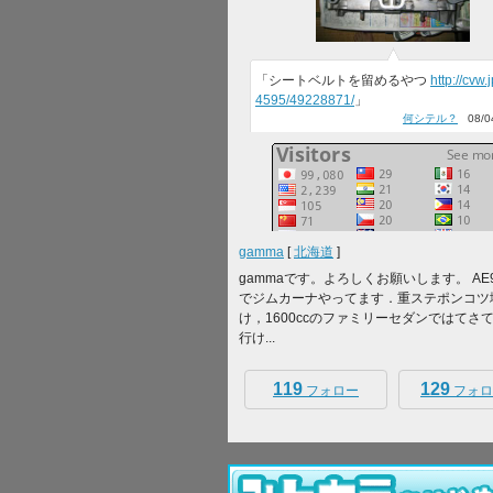
「シートベルトを留めるやつ
http://cvw.
4595/49228871/
」
何シテル？
08/04
gamma
[
北海道
]
gammaです。よろしくお願いします。 AE
でジムカーナやってます．重ステポンコツ
け，1600ccのファミリーセダンではてさ
行け...
119
129
フォロー
フォロ