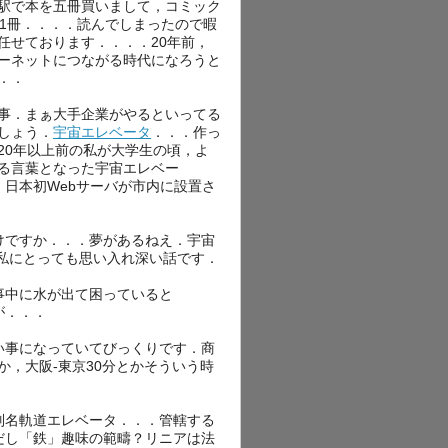
駅で本を五冊買いまして，コミック
説1冊．．．．読んでしまったので暇
任せております．．．．20年前，
ーネットにつながる時代になろうと
．．
事．まぁ大手企業がやるといってる
しょう．
宇宙エレベータ
．．．作っ
20年以上前の私が大学生の頃，よ
る言葉となった宇宙エレベー
日本初Webサーバが市内に設置さ
けですか．．．夢があるねえ．宇宙
た私にとっても思い入れ深い話です．
事中に水が出て困っていると
が．．．
い事になっていてびっくりです．商
とか，大阪-東京30分とかそういう時
別名軌道エレベータ．．．管轄する
だし「鉄」趣味の範疇？リニアは法