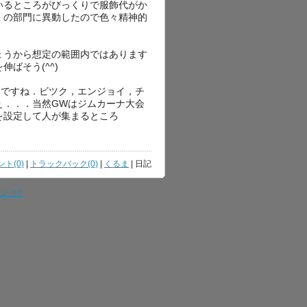
いるところがびっくりで服飾代がか
」の部門に異動したので色々精神的
ょうから想定の範囲内ではあります
ばそう(^^)
んですね．ビツク，エンジョイ，チ
ぇ．．．当然GWはジムカーナ大会
を設定して人が集まるところ
ト(0)
|
トラックバック(0)
|
くるま
| 日記
 >>