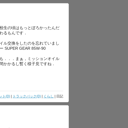
校生の頃はもっとぼろかったんだ
わるもんです．
イル交換をしたのを忘れていまし
PER GEAR 85W-90
も．．．まぁ，ミッションオイル
間かかるし暫く様子見ですね．
ト(0)
|
トラックバック(0)
|
くらし
| 日記