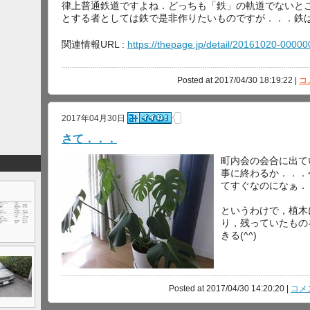
律上普通鉄道ですよね．どっちも「鉄」の軌道でないと
とする者としては鉄で是非作りたいものですが．．．鉄
関連情報URL :
https://thepage.jp/detail/20161020-000
Posted at 2017/04/30 18:19:22 |
コ
2017年04月30日
さて．．．
町内会の会合に出て
事に終わるか．．．
てすぐなのになぁ．
というわけで，植木
り，残っていたもの
きる(^^)
Posted at 2017/04/30 14:20:20 |
コメン