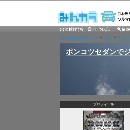
車・自動車SNSみんカラ
>
ブログ
>
ブログ一覧
ポンコツセダンでジ
プロフィール