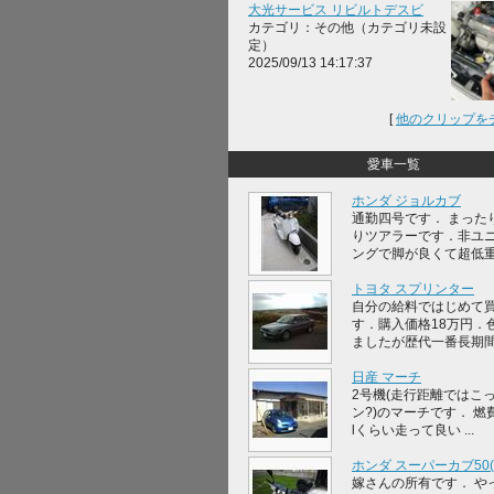
大光サービス リビルトデスビ
カテゴリ：その他（カテゴリ未設
定）
2025/09/13 14:17:37
[
他のクリップを
愛車一覧
ホンダ ジョルカブ
通勤四号です． まった
りツアラーです．非ユ
ングで脚が良くて超低重心
トヨタ スプリンター
自分の給料ではじめて
す．購入価格18万円．
ましたが歴代一番長期間，
日産 マーチ
2号機(走行距離ではこ
ン?)のマーチです． 燃費
lくらい走って良い ...
ホンダ スーパーカブ50(A
嫁さんの所有です． や