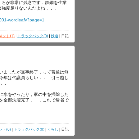
ころが非常に残念です．鉄鋼を生業
は強度足りないんだよね．．．
00001-wordleafv?page=1
メント(1)
|
トラックバック(0)
|
鉄道
| 日記
いましたが無事終了．って普通は無
今年は代議員らしい．．．引っ越し
．．
に水をやったり，家の中を掃除した
を全部洗濯完了．．．これで帰省で
ト(0)
|
トラックバック(0)
|
くらし
| 日記