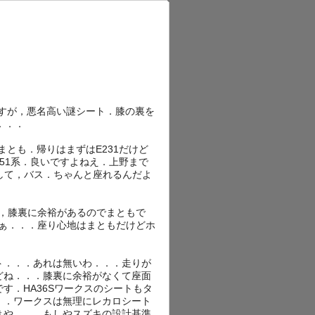
ですが，悪名高い謎シート．膝の裏を
．．．
まとも．帰りはまずはE231だけど
51系．良いですよねえ．上野まで
そして，バス．ちゃんと座れるんだよ
で，膝裏に余裕があるのでまともで
なぁ．．．座り心地はまともだけどホ
ト．．．あれは無いわ．．．走りが
どね．．．膝裏に余裕がなくて座面
す．HA36Sワークスのシートもタ
．．ワークスは無理にレカロシート
きや．．．もしやスズキの設計基準