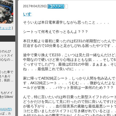
2017年04月29日
いす
そういえば本日電車通学しながら思ったこと．．．．
チェック
]
シートって何考えて作っとるんよ？？？
本日大船より最初に乗ったのはE231の初期型だったん
圧迫するので10分乗ると足がしびれる困ったやつです．
りのんび
途中で乗り換えてE233．こいつは見た目一緒なんだけど
ニットスイ
中期なので硬いけど座り心地はまともな奴．．．そして6
なの ...
ぐっすりでした(^^)．最後はE231の中期．まぁまぁ．
ね．．．最低限これで良いのに．．．
買った車で
色々あり
家に帰ってAE92純正シート．しっかり人間を包み込ん
長距 ...
す．AK12純正シート．．．うむむ．．．微妙なんだよ
ールドが皆無．．．パケット形状は一体何のため？？？
っちがメイ
んで，特に言いたいのは昨日乗った新型スイフトのシー
が18km/
どうかだけを気にして見に行ったので別に良いんですけ
が後ろ下がり．．．血行阻害系の素敵な最低最悪シートで
A04型)
コだと思いましたがスイフトに引き継がれているとは．
っぱ，カ
を付けたからその弊害でおかしくなっているのかと思い