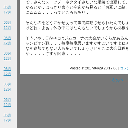
で．みんなスーツノーネクタイみたいな服装で出勤して
かるとか，はっきり言うと今迄から見ると「お互いに敵
06月
にムムム．．．ってところもあり．
12月
そんなのをどうにかせぇって事で異動させられたんでし
06月
けどね．まぁ，休み中にはなんもないでしょうから羽根を伸
12月
そういや，GW中にはジムカーナの大会がいくらかある
06月
ャンピオン戦．．．毎度毎度思いますがすごいですよね
12月
なぞ参加できない人も多いでしょうけどそこに大会日程
が．．．．さすが関東．．．．
06月
12月
Posted at 2017/04/29 20:17:06 |
コメン
06月
12月
次のページ
06月
12月
06月
12月
06月
12月