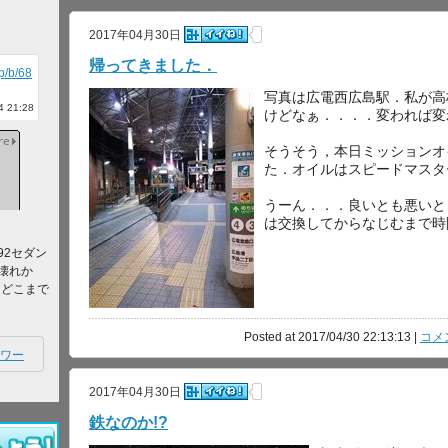
2017年04月30日
帰ってきました．
jp/b/68
写真は広電西広島駅．私が高
 21:28
けどなぁ．．．．変われば変
そうそう，本日ミッションオ
た．オイルはスピードマスター SU
うーん．．．良いとも悪いと
は交換してからなじむまで時
92セダン
壊れか
てどこまで
Posted at 2017/04/30 22:13:13 |
コメン
ワー
2017年04月30日
鉄なのか!?