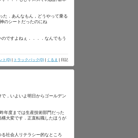
った．あんなもん，どうやって乗る
は神のシートだったのにね
いのですよねぇ．．．．なんでもう
ト(0)
|
トラックバック(0)
|
くるま
| 日記
けで，いよいよ明日からゴールデン
．昨年度までは生産技術部門だった
結構大変です．正直転職したほうが
ゆる社会人リテラシー的なところ