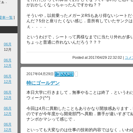
なぁ．
がおかしくなっちゃったんですかね？？
そういや，以前乗ったメガーヌRSもあり得ないシートだ
愛車一覧
]
んだ？5分と座りたくない感じ．昔所有していたサンク
ぇ．．．．
というわけで，シートって異様なまでに当たり外れが多
ちょっと普通に作れないんだろう？？？
06月
12月
Posted at 2017/04/29 22:32:02 |
コメン
06月
12月
2017年04月29日
06月
12月
特にゴールデン
本日大学に行きまして，無事やることは終了．というわ
06月
ウィーク(^^)
12月
今回は4月に異動したこともありかなり開放感あります
06月
のですが今年度から開発部門へ異動．勝手が違いすぎて
12月
ナンボかマシって感じで．
06月
といっても大変なのは仕事の技術的内容ではなく，いわ
12月