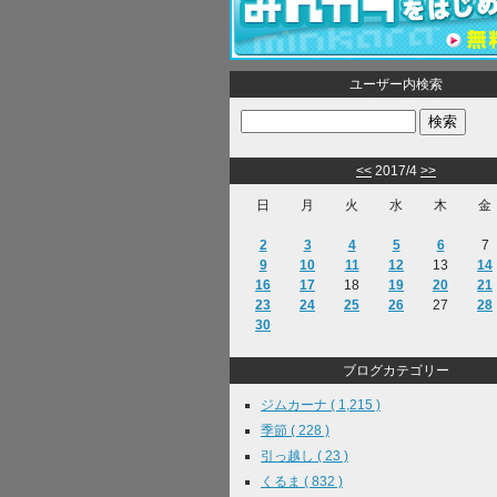
ユーザー内検索
<<
2017/4
>>
日
月
火
水
木
金
2
3
4
5
6
7
9
10
11
12
13
14
16
17
18
19
20
21
23
24
25
26
27
28
30
ブログカテゴリー
ジムカーナ ( 1,215 )
季節 ( 228 )
引っ越し ( 23 )
くるま ( 832 )