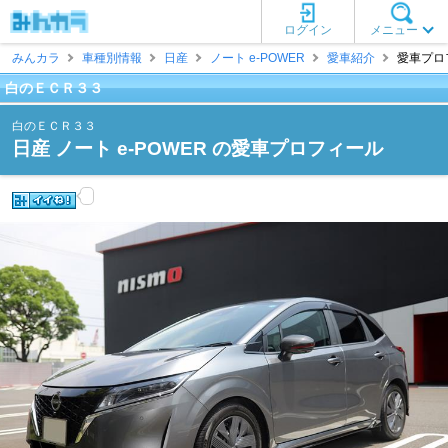
ログイン
メニュー
みんカラ
車種別情報
日産
ノート e-POWER
愛車紹介
愛車プロ
白のＥＣＲ３３
白のＥＣＲ３３
日産 ノート e-POWER の愛車プロフィール