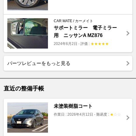
CAR MATE / カーメイト
サポートミラー 電子ミラー
用 ニッサンA MZ876
2024年6月2日
-
評価 :
★
★
★
★
★
パーツレビューをもっと見る
直近の整備手帳
未塗装樹脂コート
作業日 : 2026年4月12日
-
難易度 :
★
☆
☆